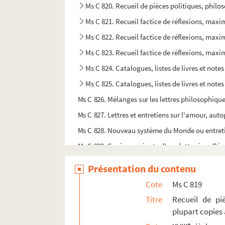
Ms C 820. Recueil de pièces politiques, philos
Ms C 821. Recueil factice de réflexions, maxime
Ms C 822. Recueil factice de réflexions, maxime
Ms C 823. Recueil factice de réflexions, maxime
Ms C 824. Catalogues, listes de livres et not
Ms C 825. Catalogues, listes de livres et note
Ms C 826. Mélanges sur les lettres philosophiques
Ms C 827. Lettres et entretiens sur l'amour, a
Ms C 828. Nouveau système du Monde ou entretie
Ms C 829. Copie ou minute d'une lettre à un Rév
Ms C 830. Lettre autographe de Guillaume Franç
Présentation du contenu
Ms C 831. Engagement suivant lequel Madame de
Cote
Ms C 819
Ms C 832. De l'Histoire des Sevarambes, autog
Titre
Recueil de piè
Ms C 833. Ouvrage sur l'histoire, les moeurs et
plupart copies
Ms C 834. Notes autographes de Thomas Pichon 
e