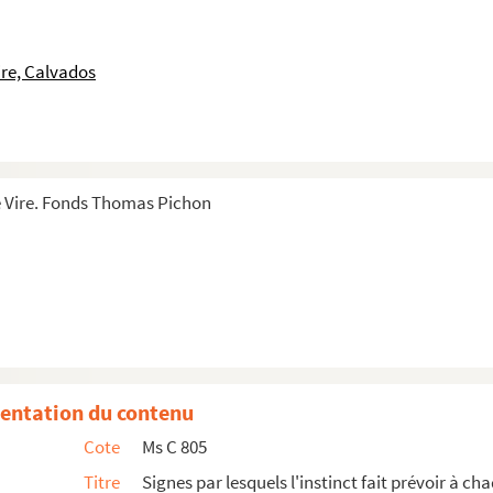
D'Argenson
e Beauvezai
re, Calvados
 l'abbé Pichon
 le beaume de vie des Le Lièvre donné par Monsieu...
 Vire. Fonds Thomas Pichon
 deffunt M. Ward, avec une introduction par J. Sag...
entation du contenu
Cote
Ms C 805
Titre
Signes par lesquels l'instinct fait prévoir à ch
particulier la plupart des maladies