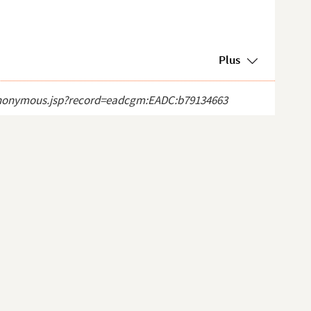
Plus
ct_anonymous.jsp?record=eadcgm:EADC:b79134663