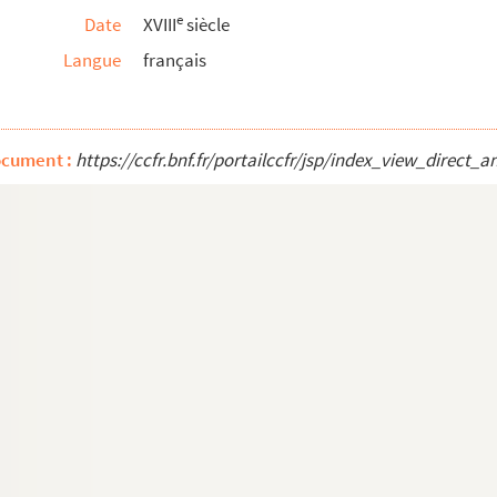
e
Date
XVIII
siècle
Langue
français
rtants pour la préservation ou restauration de la...
al dégagée de toutes les charlataneries non seuleme...
ocument :
https://ccfr.bnf.fr/portailccfr/jsp/index_view_dire
un secret infaillible pour guérir quelque maladi...
n 2, Par G. B. Barrès de Pezennas, docteur en méd...
par Le Cat ou Le Car
et les apothicaires
écrit ainsi en caractère grec [...]
nol
s Magazine
(octobre 1763) sur la gravelle et son r...
eligieuses, pour la plupart copies autographes de T...