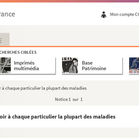
rance
Mon compte C
gnon par Monsieur Reynard
E
gnon par Monsieur Reynard
CHERCHES CIBLÉES
Imprimés
Base
multimédia
Patrimoine
déric II, roi de Prusse
ne homme d'esprit et de goût
ir à chaque particulier la plupart des maladies
Notice
1 sur 1
 huissier des Requestes de l'hostel
voir à chaque particulier la plupart des maladies
eris