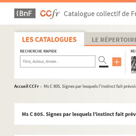
Ms C 746. Vers du Chevalier de Chauvelin faits en 1758
Catalogue collectif de F
Ms C 747. Adieux à Londres
Ms C 748. Adieux à Londres, pièce en vers attribuée à Patu
Ms C 749. Placet en vers présenté à Monsieur le Comte d'Avi
LES CATALOGUES
LE RÉPERTOIR
Ms C 750. Placet en vers présenté à Monsieur le Comte d'Avi
RECHERCHE RAPIDE
RE
Ms C 751. Le Temple de l'amitié, pièce de vers
Ms C 752. Le Temple de la Mort, pièce de vers
Ms C 753. Vers à l'occasion de la conquête de la Silésie par Fré
Ms C 754. Vers adressés par Voltaire à Monsieur du Mais, jeu
Accueil CCFr
Ms C 805. Signes par lesquels l'instinct fait prévo
>
Ms C 755. Paraphrase du Pseaume XXXI en sonnets
Ms C 756. Le Triomphe de l'Amour. Ode
Ms C 757. Requête et remerciement en vers par Philippe Morel,
Ms C 805. Signes par lesquels l'instinct fait pré
Ms C 758. Traduction libre en vers français du
Pervigilium Ven
Ms C 759. Recueil de pièces de vers