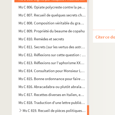
Ms C 806. Opiate polycreste contre la peste
Ms C 807. Recueil de quelques secrets chimiques les plus impo
Ms C 808. Composition véritable du grand dissolvant médicin
Ms C 809. Propriété du beaume de copahu
Citer ce d
Ms C 810. Remèdes et secrets
Ms C 811. Secrets (sur les vertus des astres)
Ms C 812. Réflexions sur cette question : si tout homme qui a 
Ms C 813. Réflexions sur l'aphorisme XXXI d'Hippocrate sectio
Ms C 814. Consultation pour Monsieur Louky faites à Londres 
Ms C 815. Bonne ordonnance pour faire enrager les médecins 
Ms C 816. Abracadabra ou plutôt abraladabra, car on le trouve 
Ms C 817. Recettes diverses en Italien, en Anglais et en Espag
Ms C 818. Traduction d'une lettre publiée dans le
Gentleman'
Ms C 819. Recueil de pièces politiques, philosophiques et r