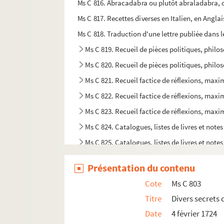
Ms C 816. Abracadabra ou plutôt abraladabra, car
Ms C 817. Recettes diverses en Italien, en Angla
Ms C 818. Traduction d'une lettre publiée dans 
Ms C 819. Recueil de pièces politiques, philos
Ms C 820. Recueil de pièces politiques, philos
Ms C 821. Recueil factice de réflexions, maxime
Ms C 822. Recueil factice de réflexions, maxime
Ms C 823. Recueil factice de réflexions, maxime
Ms C 824. Catalogues, listes de livres et not
Ms C 825. Catalogues, listes de livres et note
Ms C 826. Mélanges sur les lettres philosophiques
Présentation du contenu
Ms C 827. Lettres et entretiens sur l'amour, a
Cote
Ms C 803
Ms C 828. Nouveau système du Monde ou entretie
Titre
Divers secrets 
Ms C 829. Copie ou minute d'une lettre à un Rév
Date
4 février 1724
Ms C 830. Lettre autographe de Guillaume Franç