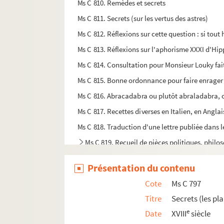
Ms C 810. Remèdes et secrets
Ms C 811. Secrets (sur les vertus des astres)
Ms C 812. Réflexions sur cette question : si tout
Ms C 813. Réflexions sur l'aphorisme XXXI d'Hip
Ms C 814. Consultation pour Monsieur Louky fai
Ms C 815. Bonne ordonnance pour faire enrager 
Ms C 816. Abracadabra ou plutôt abraladabra, car
Ms C 817. Recettes diverses en Italien, en Angla
Ms C 818. Traduction d'une lettre publiée dans 
Ms C 819. Recueil de pièces politiques, philos
Ms C 820. Recueil de pièces politiques, philos
Présentation du contenu
Ms C 821. Recueil factice de réflexions, maxime
Cote
Ms C 797
Ms C 822. Recueil factice de réflexions, maxime
Titre
Secrets (les pl
Ms C 823. Recueil factice de réflexions, maxime
e
Date
XVIII
siècle
Ms C 824. Catalogues, listes de livres et not