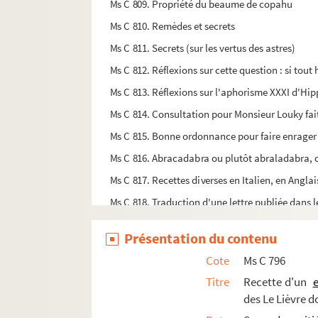
Ms C 809. Propriété du beaume de copahu
Ms C 810. Remèdes et secrets
Ms C 811. Secrets (sur les vertus des astres)
Ms C 812. Réflexions sur cette question : si tout
Ms C 813. Réflexions sur l'aphorisme XXXI d'Hip
Ms C 814. Consultation pour Monsieur Louky fai
Ms C 815. Bonne ordonnance pour faire enrager 
Ms C 816. Abracadabra ou plutôt abraladabra, car
Ms C 817. Recettes diverses en Italien, en Angla
Ms C 818. Traduction d'une lettre publiée dans 
Ms C 819. Recueil de pièces politiques, philos
Présentation du contenu
Ms C 820. Recueil de pièces politiques, philos
Cote
Ms C 796
Ms C 821. Recueil factice de réflexions, maxime
Titre
Recette d'un
e
Ms C 822. Recueil factice de réflexions, maxime
des Le Lièvre d
Ms C 823. Recueil factice de réflexions, maxime