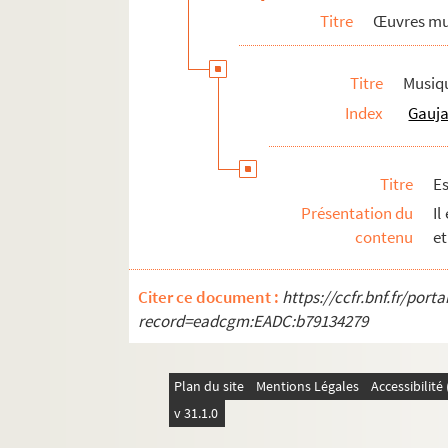
FL MS GAU 116. Cinquantenaire de la mort de
Titre
Œuvres mu
FL MS GAU 117. Anciennes chemises et note
Adrien Gaujac
Titre
Musiqu
Index
Gauja
Titre
E
Présentation du
Il
contenu
et
Citer ce document :
https://ccfr.bnf.fr/por
record=eadcgm:EADC:b79134279
Plan du site
Mentions Légales
Accessibilit
v 31.1.0