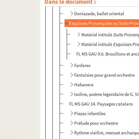
Dans le document :
L'Apothéose Lilloise ou Marche I
Doniazade, ballet oriental
Esquisses Provençales ou Suite Pro
Matériel intitulé
Suite Proven
Matériel intitulé
Esquisses Pr
FL MS GAU 9.6. Brouillons et an
Fanfares
Fantaisies pour grand orchestre
Habanera
Isoline, poème légendaire de G. Vi
FL MS GAU 14. Paysages catalans
Piezas infantiles
Prélude pour orchestre
Rythme vieillot, menuet archaïque