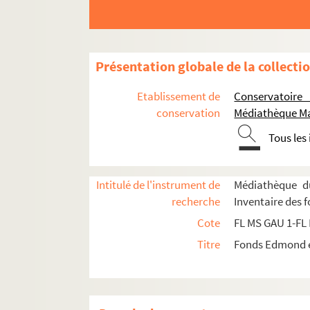
Présentation globale de la collecti
Etablissement de
Conservatoire
conservation
Médiathèque Ma
Tous les
Intitulé de l'instrument de
Médiathèque d
Edmond Gaujac
recherche
Inventaire des 
Cote
FL MS GAU 1-FL
Documents personnels
Titre
Fonds Edmond e
Œuvres musicales
Musique lyrique
Musique pour orchestre et ballet