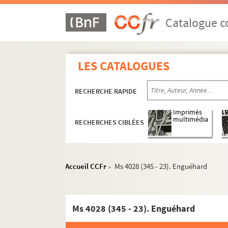
Catalogue co
LES CATALOGUES
RECHERCHE RAPIDE
Ms 4028 (338). Documents se rapportant à la co
Imprimés
A
multimédia
RECHERCHES CIBLÉES
B
C
Accueil CCFr
Ms 4028 (345 - 23). Enguéhard
D
>
E
Ms 4028 (345 - 1). Friedrich Adolf Ebert
Ms 4028 (345 - 23). Enguéhard
Ms 4028 (345 - 2). J. J. Ebling