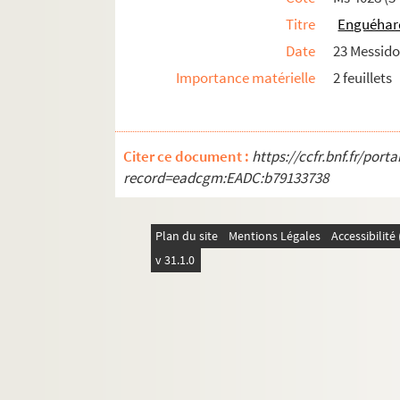
Titre
Enguéhar
Date
23 Messido
Importance matérielle
2 feuillets
Citer ce document :
https://ccfr.bnf.fr/por
record=eadcgm:EADC:b79133738
Plan du site
Mentions Légales
Accessibilit
v 31.1.0