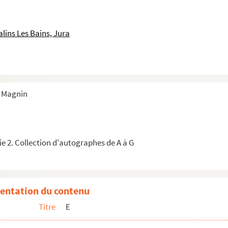
trés
lins Les Bains, Jura
s Magnin
e 2. Collection d'autographes de A à G
entation du contenu
Titre
E
 Museum)