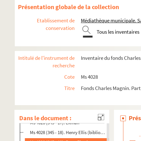
Ms 4028 (345 - 5). Abbé Ecoiffier
Présentation globale de la collection
Ms 4028 (345 - 6). Jean-Baptiste L'Écuy, abbé des Prémon
Etablissement de
Médiathèque municipale. Sa
Ms 4028 (342 - 7). Monsieur Eden
conservation
Tous les inventaires
Ms 4028 (345 - 8). Moise Edrehi
Ms 4028 (345 - 9). William Frédéric Edwards
Ms 4028 (345 - 10). Henri Milne Edwards
Intitulé de l'instrument de
Inventaire du fonds Charle
Ms 4028 (345 - 11). Francis Henry Egerton
recherche
Ms 4028 (345 - 12). Emile Egger
Cote
Ms 4028
Ms 4028 (345 - 13). Adrien César Egron
Titre
Fonds Charles Magnin. Parti
Ms 4028 (345 - 14). Ehni (professeur ès lettres)
Ms 4028 (345 - 15). Gustave d'Eichthal
Ms 4028 (345 - 16). Comtesse d’Eilleaux (Charlotte de Sor)
Dans le document :
Prés
Ms 4028 (345 - 17). Ekman
Ms 4028 (345 - 18). Henry Ellis (bibliothécaire au British