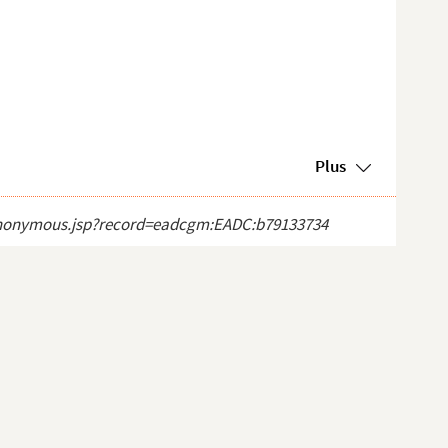
Plus
ct_anonymous.jsp?record=eadcgm:EADC:b79133734