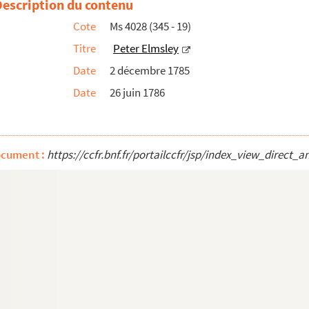
Description du contenu
Cote
Ms 4028 (345 - 19)
Titre
Peter Elmsley
Date
2 décembre 1785
Date
26 juin 1786
ocument :
https://ccfr.bnf.fr/portailccfr/jsp/index_view_dire