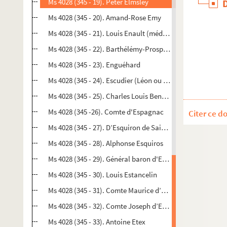
Ms 4028 (345 - 19). Peter Elmsley
Ms 4028 (345 - 20). Amand-Rose Emy
Ms 4028 (345 - 21). Louis Enault (médecin)
Ms 4028 (345 - 22). Barthélémy-Prosper Enfantin
Ms 4028 (345 - 23). Enguéhard
Ms 4028 (345 - 24). Escudier (Léon ou Marie)
Ms 4028 (345 - 25). Charles Louis Benjamin Esnault
Ms 4028 (345 -26). Comte d'Espagnac
Citer ce d
Ms 4028 (345 - 27). D’Esquiron de Saint Aignan
Ms 4028 (345 - 28). Alphonse Esquiros
Ms 4028 (345 - 29). Général baron d'Estabenrath
Ms 4028 (345 - 30). Louis Estancelin
Ms 4028 (345 - 31). Comte Maurice d’Esterhazy
Ms 4028 (345 - 32). Comte Joseph d’Estourmel
Ms 4028 (345 - 33). Antoine Etex