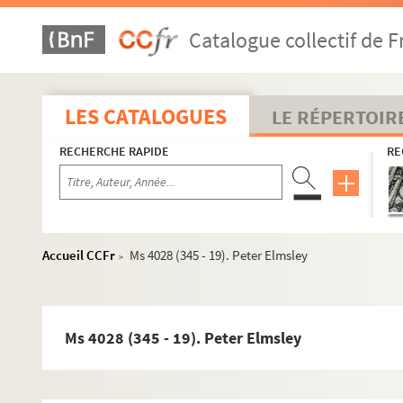
Catalogue collectif de F
LES CATALOGUES
LE RÉPERTOIR
Ms 4028 (338). Documents se rapportant à la collection d'au
RECHERCHE RAPIDE
RE
A
B
C
D
Accueil CCFr
Ms 4028 (345 - 19). Peter Elmsley
>
E
Ms 4028 (345 - 1). Friedrich Adolf Ebert
Ms 4028 (345 - 2). J. J. Ebling
Ms 4028 (345 - 19). Peter Elmsley
Ms 4028 (345 - 3). Eckard (probablement Jean Eckard)
Ms 4028 (345 - 4). Baron Ferdinand d’Eckstein