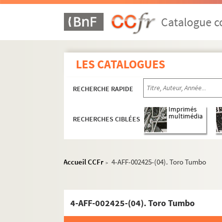
Catalogue co
LES CATALOGUES
RECHERCHE RAPIDE
Imprimés
multimédia
RECHERCHES CIBLÉES
5e arrondissement
6e arrondissement
7e arrondissement
Accueil CCFr
4-AFF-002425-(04). Toro Tumbo
>
13e arrondissement
14e arrondissement
4-AFF-002425-(04). Toro Tumbo
Aire-Libre Montparnasse