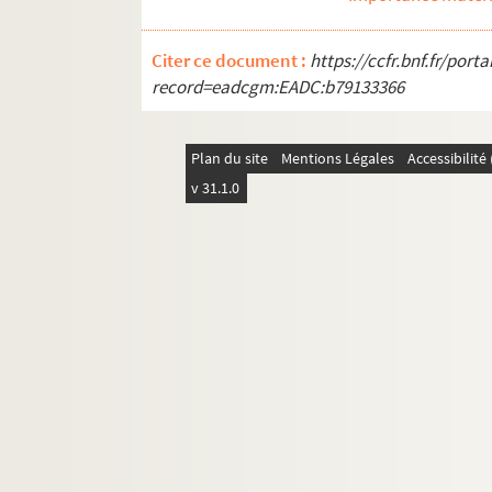
Citer ce document :
https://ccfr.bnf.fr/por
record=eadcgm:EADC:b79133366
Plan du site
Mentions Légales
Accessibilit
v 31.1.0