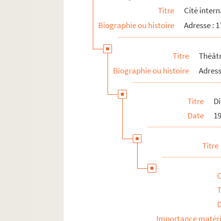
Théâtre Olmsted
Titre
Cité intern
Théâtre Plaisance
Biographie ou histoire
Adresse : 
Théâtre 14 - Jean-Marie Serreau
Théâtre de la Porte de Gentilly
Titre
Théâtr
Théâtre Rive gauche
Biographie ou histoire
Adress
Théâtre 3 sur 4
15e arrondissement
Titre
Di
Date
1
Titre
T
Importance matéri