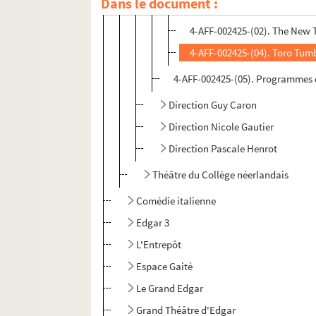
Dans le document :
4-AFF-002425-(03). Lenny Es
4-AFF-002425-(02). The New 
4-AFF-002425-(04). Toro Tum
4-AFF-002425-(05). Programmes e
Direction Guy Caron
Direction Nicole Gautier
Direction Pascale Henrot
Théâtre du Collège néerlandais
Comédie italienne
Edgar 3
L'Entrepôt
Espace Gaité
Le Grand Edgar
Grand Théâtre d'Edgar