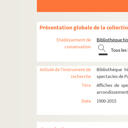
Bobino
Café d'Edgar
Casino Montparnasse
Présentation globale de la collecti
Centre américain de Paris
Cité internationale universitaire de Paris
Etablissement de
Bibliothèque his
conservation
Fondation Deustch de la Meurthe
Tous les
Maison de l'Allemagne
Maison de l'Italie
Intitulé de l'instrument de
Bibliothèque hi
Maison du Japon
recherche
spectacles de P
Théâtre de la Cité internationale
Titre
Affiches de spe
arrondissemen
Avant 1968
Date
1900-2015
Direction André Perinetti
Spectacles
4-AFF-002425-(01). Giani Esp