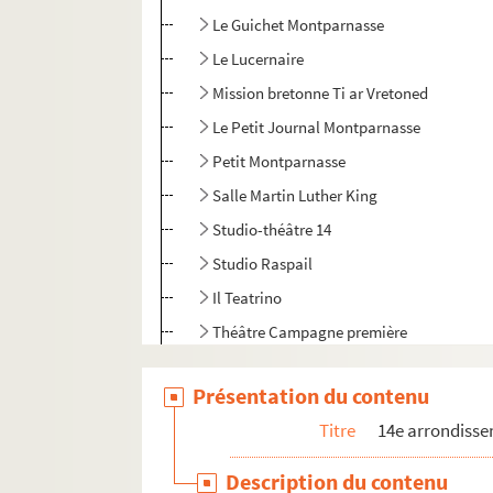
Le Guichet Montparnasse
Le Lucernaire
Mission bretonne Ti ar Vretoned
Le Petit Journal Montparnasse
Petit Montparnasse
Salle Martin Luther King
Studio-théâtre 14
Studio Raspail
Il Teatrino
Théâtre Campagne première
Théâtre d'Edgar
Présentation du contenu
Théâtre de la Gaîté-Montparnasse
Titre
14e arrondiss
Théâtre Montparnasse-Théâtre Montparn
Théâtre 1931-1932
Description du contenu