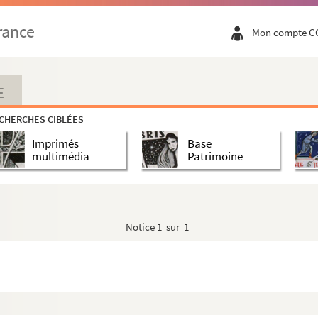
rance
Mon compte C
E
CHERCHES CIBLÉES
Imprimés
Base
multimédia
Patrimoine
Notice
1 sur 1