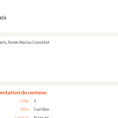
aris
ris, fonds Marius Constant
entation du contenu
Cote
1
Titre
Carrière
Langue
français