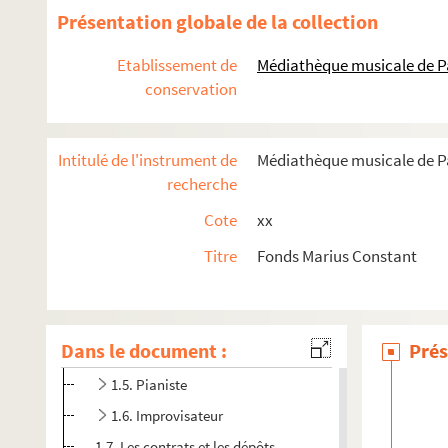
Présentation globale de la collection
Etablissement de
Médiathèque musicale de P
conservation
Intitulé de l'instrument de
Médiathèque musicale de Pa
recherche
Cote
xx
1. Carrière
Titre
Fonds Marius Constant
1.2. Etudiant
1.3. Compositeur et arrangeur
Dans le document :
Prés
1.4. Chef d'orchestre
1.5. Pianiste
1.6. Improvisateur
1.7. Les contrats et les dépôts