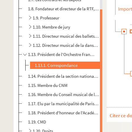
Import
1.8. Fondateur et directeur de la RTF, puis de l'ORTF
1.9. Professeur
1.10. Membre de jury
1.11. Directeur musical des ballets Roland Petit
1.12. Directeur musical de la danse à l'Opéra de Paris
1.13. Président de l'Orchestre Français des Jeunes (L'AF
1.13.1. Correspondance
1.14. Président de la section nationale de musique du CTI
1.15. Membre du CNM
1.16. Membre du Conseil musical de la Fondation Prince
1.17. Elu par la municipalité de Paris pour organiser des 
1.18. Président d'honneur de l'Académie supérieure Inter
Citer ce d
1.19. CMD
1.20. Droits