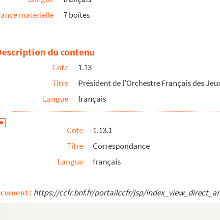
ance matérielle
7 boîtes
Description du contenu
Cote
1.13
Titre
Président de l'Orchestre Français des Je
PROJEM)
Langue
français
F
Cote
1.13.1
Titre
Correspondance
 Pierre de Monaco
Langue
français
concerts gratuits
nationale de l'Académie de Gaillard
ocument :
https://ccfr.bnf.fr/portailccfr/jsp/index_view_dire