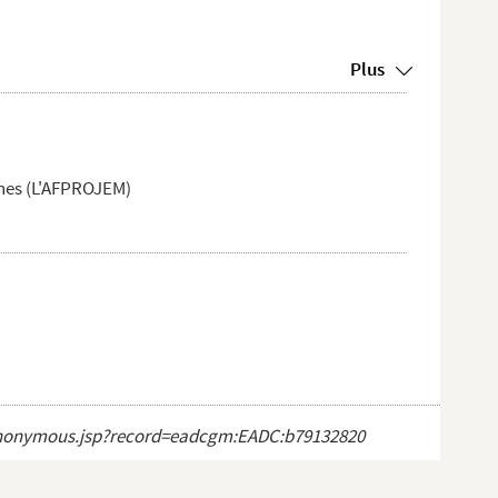
Plus
unes (L'AFPROJEM)
ct_anonymous.jsp?record=eadcgm:EADC:b79132820