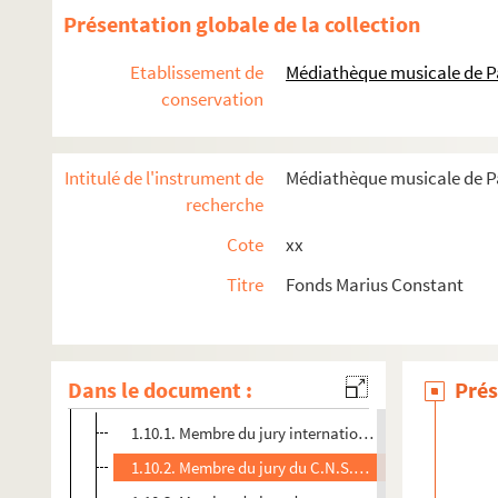
Présentation globale de la collection
Etablissement de
Médiathèque musicale de P
1. Carrière
conservation
1.2. Etudiant
1.3. Compositeur et arrangeur
Intitulé de l'instrument de
Médiathèque musicale de Pa
1.4. Chef d'orchestre
recherche
1.5. Pianiste
Cote
xx
1.6. Improvisateur
Titre
Fonds Marius Constant
1.7. Les contrats et les dépôts
1.8. Fondateur et directeur de la RTF, puis de l'ORTF
1.9. Professeur
Dans le document :
Prés
1.10. Membre de jury
1.10.1. Membre du jury international de composition m
1.10.2. Membre du jury du C.N.S.M. (21/06/1960)