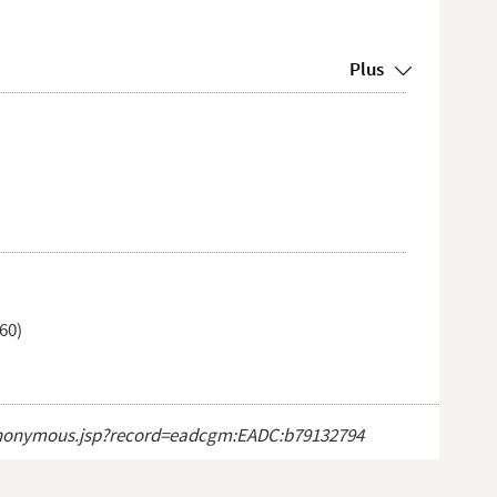
Plus
60)
ct_anonymous.jsp?record=eadcgm:EADC:b79132794