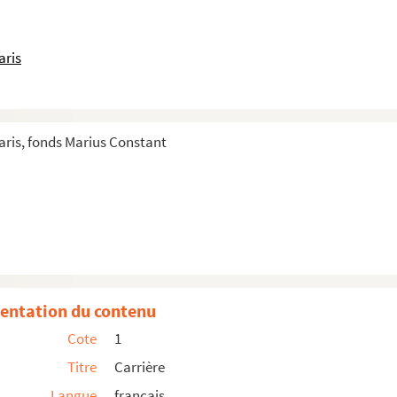
aris
ris, fonds Marius Constant
entation du contenu
Cote
1
usicale de la Manifestation des jeunes artistes - Bienn...
Titre
Carrière
Langue
français