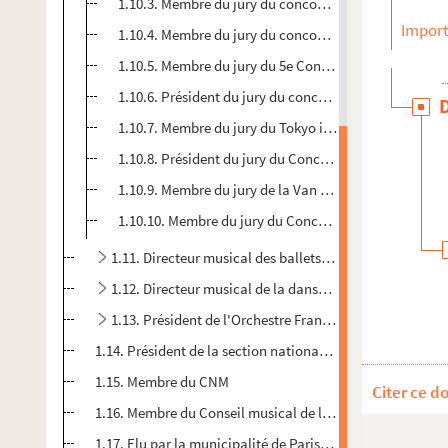
1.10.3. Membre du jury du concours musical internat
Import
1.10.4. Membre du jury du concours national de Radio
1.10.5. Membre du jury du 5e Concours international
1.10.6. Président du jury du concours international d
1.10.7. Membre du jury du Tokyo international music co
1.10.8. Président du jury du Concours international d
1.10.9. Membre du jury de la Van Cliburn Competition
1.10.10. Membre du jury du Concours international d'
1.11. Directeur musical des ballets Roland Petit
1.12. Directeur musical de la danse à l'Opéra de Paris
1.13. Président de l'Orchestre Français des Jeunes (L
1.14. Président de la section nationale de musique du CTI
1.15. Membre du CNM
Citer ce d
1.16. Membre du Conseil musical de la Fondation Prince
1.17. Elu par la municipalité de Paris pour organiser des 