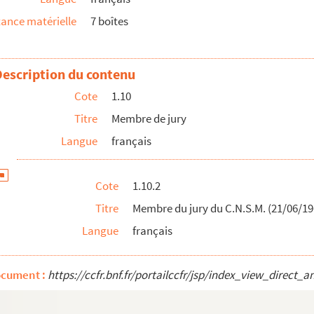
ional Arthur Honegger
ance matérielle
7 boîtes
-Canada, session 1978-79 : le programme général ; le pro...
 de composition
e jeunes chefs d'orchestre (Besançon)
Description du contenu
mpetition 1988 : lettre d’invitation du vice-président...
Cote
1.10
e composition musicale, opéra et ballet (Genève)
Titre
Membre de jury
 (Texas)
Langue
français
opéra (Marseille)
Cote
1.10.2
Titre
Membre du jury du C.N.S.M. (21/06/19
'AFPROJEM)
Langue
français
F
ocument :
https://ccfr.bnf.fr/portailccfr/jsp/index_view_dire
 Pierre de Monaco
concerts gratuits