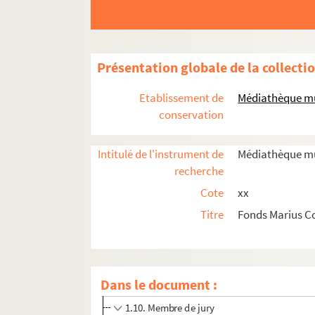
Présentation globale de la collecti
Etablissement de
Médiathèque mu
1. Carrière
conservation
1.2. Etudiant
Intitulé de l'instrument de
Médiathèque mus
1.3. Compositeur et arrangeur
recherche
1.4. Chef d'orchestre
Cote
xx
1.5. Pianiste
Titre
Fonds Marius C
1.6. Improvisateur
1.7. Les contrats et les dépôts
1.8. Fondateur et directeur de la RTF, puis d
Dans le document :
1.9. Professeur
1.10. Membre de jury