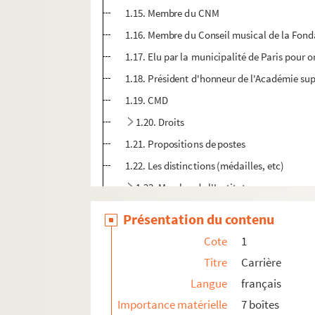
1.15. Membre du CNM
1.16. Membre du Conseil musical de la Fond
1.17. Elu par la municipalité de Paris pour 
1.18. Président d'honneur de l'Académie sup
1.19. CMD
1.20. Droits
1.21. Propositions de postes
1.22. Les distinctions (médailles, etc)
1.23. Membre de l'Institut
2. Oeuvres (et documents associés à ces oeu
Présentation du contenu
3. Documents
Cote
1
4. Archives personnelles et familiales
Titre
Carrière
Langue
français
Importance matérielle
7 boîtes