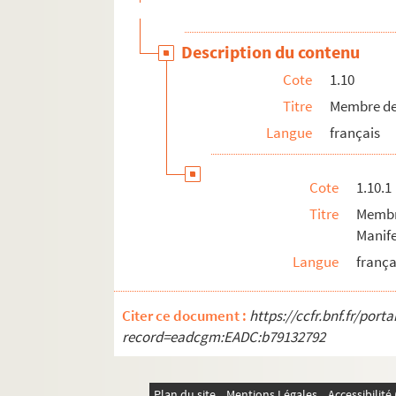
Description du contenu
Cote
1.10
Titre
Membre de
Langue
français
Cote
1.10.1
Titre
Membr
Manife
Langue
frança
Citer ce document :
https://ccfr.bnf.fr/por
record=eadcgm:EADC:b79132792
Plan du site
Mentions Légales
Accessibilit