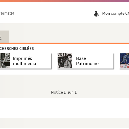
rance
Mon compte C
E
CHERCHES CIBLÉES
Imprimés
Base
multimédia
Patrimoine
Notice
1 sur 1