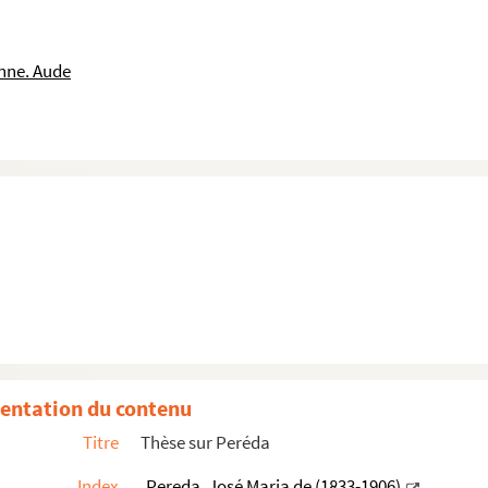
nne. Aude
entation du contenu
Titre
Thèse sur Peréda
Index
Pereda, José Maria de (1833-1906)