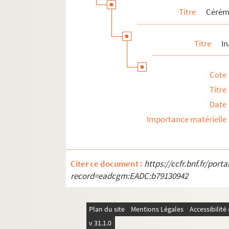
Titre
Cérémo
Titre
I
Cote
Titre
Date
Importance matérielle
Citer ce document :
https://ccfr.bnf.fr/por
record=eadcgm:EADC:b79130942
Plan du site
Mentions Légales
Accessibilit
v 31.1.0