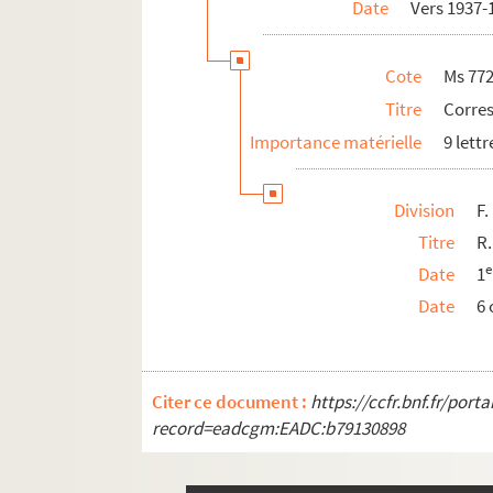
Date
Vers 1937-
Cote
Ms 772
Titre
Corres
Importance matérielle
9 lettr
Division
F.
Titre
R.
e
Date
1
Date
6 
Citer ce document :
https://ccfr.bnf.fr/por
record=eadcgm:EADC:b79130898