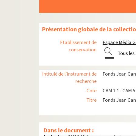
Présentation globale de la collecti
Etablissement de
Espace Média G
conservation
Tous les
Intitulé de l'instrument de
Fonds Jean Ca
Documents personnels
recherche
Thèse sur Peréda
Cote
CAM 1.1 - CAM 5
Oeuvres littéraires
Titre
Fonds Jean Ca
Auteur
Roman
Théâtre
Dans le document :