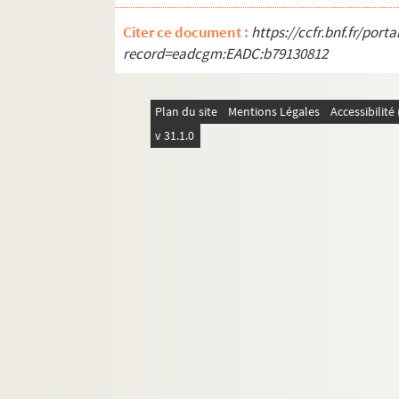
Citer ce document :
https://ccfr.bnf.fr/por
record=eadcgm:EADC:b79130812
Plan du site
Mentions Légales
Accessibilit
v 31.1.0