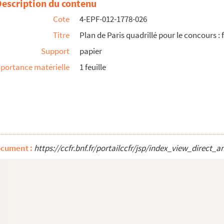
Description du contenu
Cote
4-EPF-012-1778-026
Titre
Plan de Paris quadrillé pour le concours : f
Support
papier
portance matérielle
1 feuille
ocument :
https://ccfr.bnf.fr/portailccfr/jsp/index_view_dire