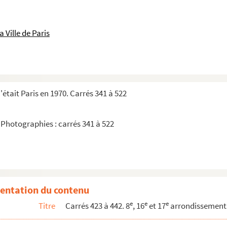
 Ville de Paris
était Paris en 1970. Carrés 341 à 522
 Photographies : carrés 341 à 522
entation du contenu
gne
e
e
e
Titre
Carrés 423 à 442. 8
, 16
et 17
arrondissement
s : feuille 26, carrés 423 à 442