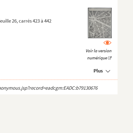
euille 26, carrés 423 à 442
Plus
ct_anonymous.jsp?record=eadcgm:EADC:b79130676