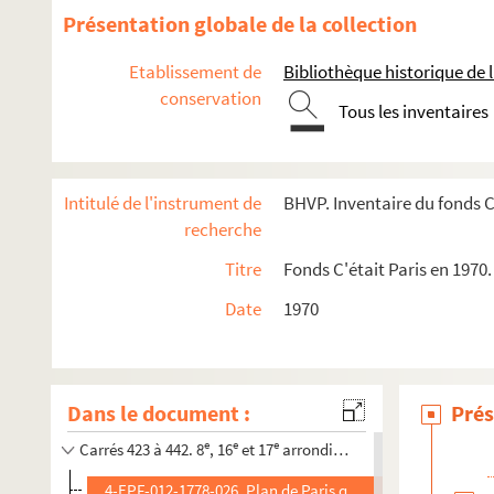
Présentation globale de la collection
Etablissement de
Bibliothèque historique de la
conservation
Tous les inventaires
Intitulé de l'instrument de
BHVP. Inventaire du fonds C'
recherche
Titre
Fonds C'était Paris en 1970.
e
Carrés 341 à 346. 16
arrondissement, Bois de Boulogne
Date
1970
e
Carrés 347 à 363. 16
arrondissement, Bois de Boulogne
e
Carrés 364 à 382. 16
arrondissement, Bois de Boulogne
e
Carrés 383 à 402. 16
arrondissement, Bois de Boulogne
Dans le document :
Prés
e
e
Carrés 403 à 422. 16
et 17
arrondissement, Bois de Boulo
e
e
e
Carrés 423 à 442. 8
, 16
et 17
arrondissements
4-EPF-012-1778-026. Plan de Paris quadrillé pour le concour