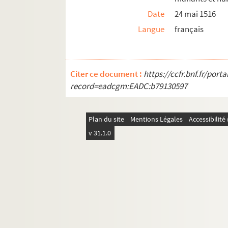
Date
24 mai 1516
Langue
français
Citer ce document :
https://ccfr.bnf.fr/por
record=eadcgm:EADC:b79130597
Plan du site
Mentions Légales
Accessibilit
v 31.1.0