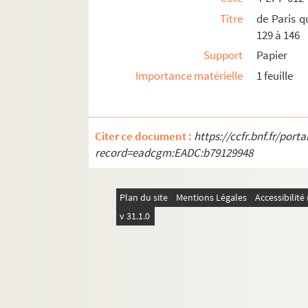
Titre
de Paris qu
129 à 146
Support
Papier
Importance matérielle
1 feuille
Citer ce document :
https://ccfr.bnf.fr/por
record=eadcgm:EADC:b79129948
Plan du site
Mentions Légales
Accessibilit
v 31.1.0