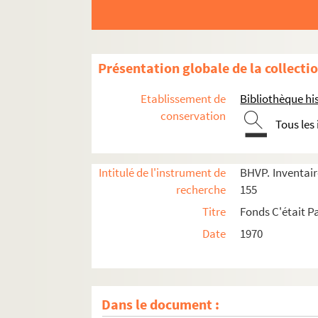
Présentation globale de la collecti
Etablissement de
Bibliothèque his
conservation
Tous les
Intitulé de l'instrument de
BHVP. Inventaire
recherche
155
Titre
Fonds C'était Pa
e
Carrés 1 à 9. 17
arrondissement
Date
1970
e
Carrés 10 à 28. 17
arrondissement
e
e
Carrés 29 à 48. 17
et 18
arrondissements
e
Carrés 49 à 68. 18
arrondissement
Dans le document :
e
Carrés 69 à 88 : 18
arrondissement