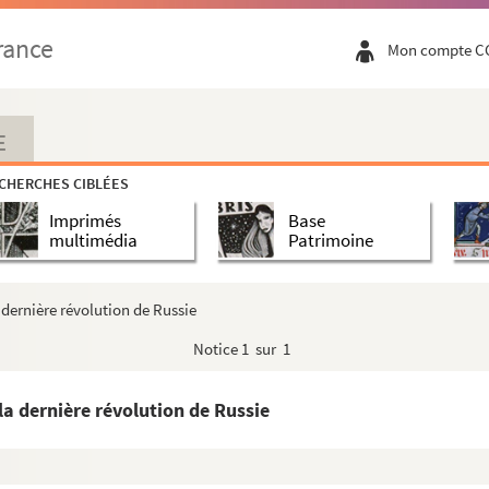
enri IV »
rance
Mon compte C
sons. Paris, 1735, since the twenty first day...
E
ions, recettes, etc.
CHERCHES CIBLÉES
Imprimés
Base
multimédia
Patrimoine
 le comte de Boulainvilliers »
u profit de la ville de Vire
 dernière révolution de Russie
ion de feu Thomas Tyrrell, escuïer, pris à la ...
Notice
1 sur 1
, connu encore sous le nom de Thomas Tyrrel
it Tyrel, escuyer, lesquels originaux ont été c...
la dernière révolution de Russie
Thomas Pichon