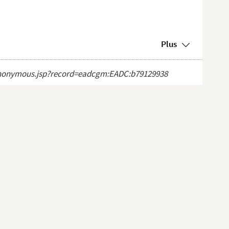
Plus
ct_anonymous.jsp?record=eadcgm:EADC:b79129938