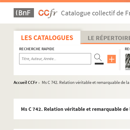
Ms C 119. « Chanson, d'après une copie de la main même de H
Catalogue collectif de F
Ms C 132 ou Ms C 817 (6). [Titre absent ou non renseigné]
Ms A 93. « Copies of the several Writs sended to the several Per
Ms A 95. [Titre absent ou non renseigné]
LES CATALOGUES
LE RÉPERTOIR
Ms A 96. Notes diverses sur des sujets de toute nature, traduct
RECHERCHE RAPIDE
RE
Ms A 97. Encyclopédie
Ms B 14. Recueil de lettres
Ms A 182 et Ms A 183. « Abrégé de l'histoire universelle, par M.
Ms C 641. Testament de feu M. Thomas Tyrrel [Thomas Pichon] a
Accueil CCFr
Ms C 742. Relation véritable et remarquable de la
>
Ms A 200. « Inventaire des biens meubles et effets de la success
Ms C 642. Pièces relatives à la succession de Thomas Pichon
Ms A 201. « Copie de différentes lettres de M. Thomas Pichon, d
Ms C 742. Relation véritable et remarquable de 
Ms A 234. Recueil de notes bibliographiques, provenant de 
Ms A 235. Cahier de brouillon de lettres de Jean Gallatin