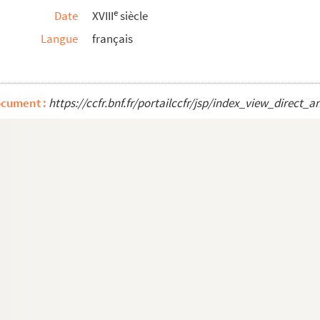
e
Date
XVIII
siècle
Langue
français
 réponse de Voltaire au Roy de Prusse sur une malad...
ocument :
https://ccfr.bnf.fr/portailccfr/jsp/index_view_dire
gnon par Monsieur Reynard
gnon par Monsieur Reynard
déric II, roi de Prusse
ne homme d'esprit et de goût