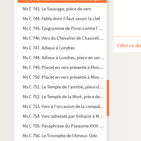
Ms C 743. Le Sauvage, pièce de vers
Ms C 744. Fable dont il faut savoir la clef
Ms C 745. Epigramme de Piron contre l'Académie française et
Ms C 746. Vers du Chevalier de Chauvelin faits en 1758
Citer ce d
Ms C 747. Adieux à Londres
Ms C 748. Adieux à Londres, pièce en vers attribuée à Patu
Ms C 749. Placet en vers présenté à Monsieur le Comte d'Avi
Ms C 750. Placet en vers présenté à Monsieur le Comte d'Avi
Ms C 751. Le Temple de l'amitié, pièce de vers
Ms C 752. Le Temple de la Mort, pièce de vers
Ms C 753. Vers à l'occasion de la conquête de la Silésie par Fré
Ms C 754. Vers adressés par Voltaire à Monsieur du Mais, jeu
Ms C 755. Paraphrase du Pseaume XXXI en sonnets
Ms C 756. Le Triomphe de l'Amour. Ode