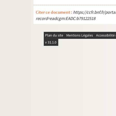
Citer ce document :
https://ccfr.bnf.fr/por
record=eadcgm:EADC:b79122518
Plan du site
Mentions Légales
Accessibilit
v 31.1.0