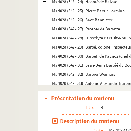
Ms 4028 (342 - 24). Honoré de Balzac
Ms 4028 (342 - 25). Pierre Baour-Lormian
Ms 4028 (342 - 26). Saxe Bannister
Ms 4028 (342 - 27). Prosper de Barante
Ms 4028 (342 - 28). Hippolyte Barault-Roull
Ms 4028 (342 - 29). Barbé, colonel inspecteur
Ms 4028 (342 - 30). Barbet, de Pagnoz (chef d
Ms 4028 (342 - 31). Jean-Denis Barbié du B
Ms 4028 (342 - 32). Barbier Weimars
Ms 4028 (342 - 33). Antoine Alexandre Barbie
Ms 4028 (342 - 34). Louis Barbier
Présentation du contenu
Ms 4028 (342 - 35). Olivier Barbier
Titre
B
Ms 4028 (342 - 36). Abbé Hippolyte Barbier
Ms 4028 (342 - 37). Barbier (substitut du pr
Description du contenu
Ms 4028 (342 - 38). Auguste Barchou de Pen
Cote
Ms 4028 (34