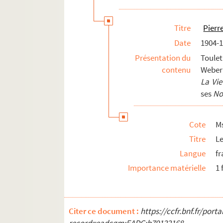
Titre
Pierr
Date
1904-
Présentation du
Toule
contenu
Weber 
La Vie
ses
No
Cote
M
Titre
Le
Langue
fr
Importance matérielle
1 
Citer ce document :
https://ccfr.bnf.fr/por