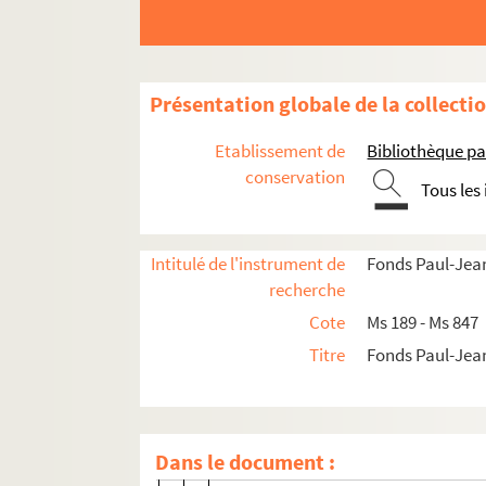
Présentation globale de la collecti
Œuvres littéraires de Paul-Jean Toulet
Documents sur Paul-Jean Toulet
Etablissement de
Bibliothèque pa
conservation
Correspondance
Tous les
Lettres de Paul-Jean Toulet à divers corres
Léon Barthou
Intitulé de l'instrument de
Fonds Paul-Jean
recherche
Jacques-Émile Blanche
Cote
Ms 189 - Ms 847
Paul Budry
Titre
Fonds Paul-Jea
Claude et Emma Debussy
Henry Gauthier-Villars (Willy)
Pierre-Henri de La Blanchetai
Dans le document :
Pierre Labrouche