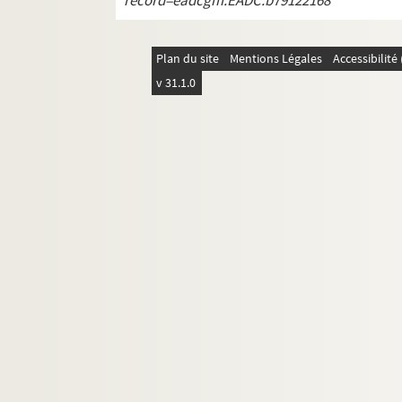
record=eadcgm:EADC:b79122168
Plan du site
Mentions Légales
Accessibilit
v 31.1.0