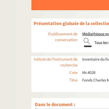
Présentation globale de la collecti
Etablissement de
Médiathèque mun
conservation
Tous les
Intitulé de l'instrument de
Inventaire du f
recherche
Cote
Ms 4028
Ms 4028 (338). Documents se rapportant à la co
Titre
Fonds Charles M
A
Ms 4028 (341 - 1). Duchesse d’Abrantès (peu
Ms 4028 (341 - 2). Joséphine Junot d’Abrant
Dans le document :
Ms 4028 (341 - 3). Claude Marc Antoine d’Ac