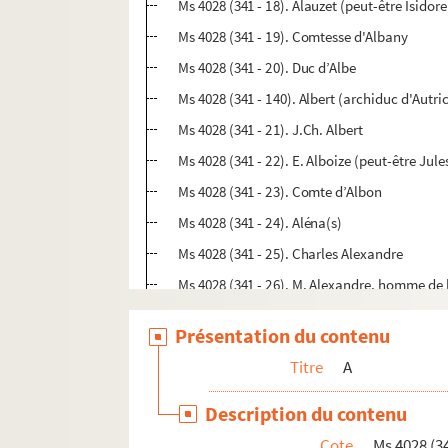
Ms 4028 (341 - 18). Alauzet (peut-être Isidor
Ms 4028 (341 - 19). Comtesse d'Albany
Ms 4028 (341 - 20). Duc d’Albe
Ms 4028 (341 - 140). Albert (archiduc d'Autri
Ms 4028 (341 - 21). J.Ch. Albert
Ms 4028 (341 - 22). E. Alboize (peut-être Ju
Ms 4028 (341 - 23). Comte d’Albon
Ms 4028 (341 - 24). Aléna(s)
Ms 4028 (341 - 25). Charles Alexandre
Ms 4028 (341 - 26). M. Alexandre, homme de 
Ms 4028 (341 - 27). Alexandre Vattemare
Présentation du contenu
Ms 4028 (341 - 28). Vittorio Alfieri
Titre
A
Ms 4028 (341 - 29). Marquis Alfieri de Sosteg
Ms 4028 (341 - 30). Cesare Alfieri
Description du contenu
Ms 4028 (341 - 31). Jean-Louis Alibert
Cote
Ms 4028 (34