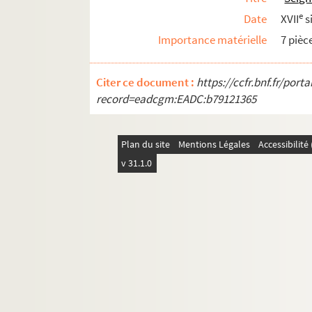
e
Date
XVII
s
Importance matérielle
7 pièc
Citer ce document :
https://ccfr.bnf.fr/por
record=eadcgm:EADC:b79121365
Plan du site
Mentions Légales
Accessibilit
v 31.1.0