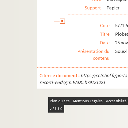
5830. Spyridakis, G.
Support
Papier
Teste, B.
5834 ; 5833. Texier, A.
Cote
5771-
5835 ; 6268. Texier, Jean
Titre
Piobe
5840. Thos, Pierre
Date
25 no
5839. Thiébaud, Emile
Présentation du
Sous-l
contenu
5841. Tresch, Georges Albert
6279. Vailloux
Citer ce document :
https://ccfr.bnf.fr/por
5842 ; 5843 ; 5528 ; 5844. Valéry, Paul
record=eadcgm:EADC:b79121221
5850 ; 5851 ; 5846 ; 5748 ; 5852 ; 5853 ; 
Weber, Erick
Plan du site
Mentions Légales
Accessibilit
5855 ; 5856. Weber, Louis
v 31.1.0
5534. Weil, Simone
Zia, Ali