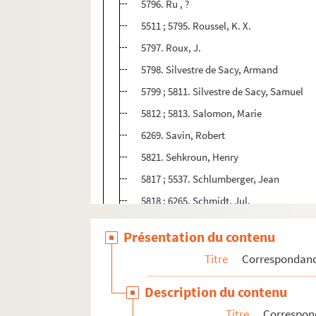
5796. Ru , ?
5511 ; 5795. Roussel, K. X.
5797. Roux, J.
5798. Silvestre de Sacy, Armand
5799 ; 5811. Silvestre de Sacy, Samuel
5812 ; 5813. Salomon, Marie
6269. Savin, Robert
5821. Sehkroun, Henry
5817 ; 5537. Schlumberger, Jean
5818 ; 6265. Schmidt, Jul.
5822. Seignobos, Charles
Présentation du contenu
5823 ; 5824 ; 5822 bis ; 5825 ; 5720. Solmi
Titre
Correspondan
5827. Soreil, A.
5520. Spalikowski, Edmond
Description du contenu
6267 ; 5829. Spire, Gilbert
Titre
Correspond