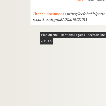
Théâtre de l'estrade
Théâtre de la forêt
Citer ce document :
https://ccfr.bnf.fr/por
Théâtre Kaïdara
record=eadcgm:EADC:b79121011
Théâtre de Liberté
Théâtre lyrique de la Seine
Plan du site
Mentions Légales
Accessibilit
Théâtre mondain
v 31.1.0
Théâtre du Nouveau monde de Montréal
Théâtre Picoluc
Théâtre de la Planchette
Théâtre populaire pictave
Théâtre de Recherche et d’Animation de C
Théâtre du Regard 9
Théâtre Sans Domicile
Théâtre d'Union culturelle de Paris
Théâtre de la vallée