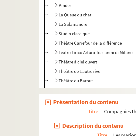
Pinder
La Queue du chat
La Salamandre
Studio classique
Théâtre Carrefour de la différence
Teatro Lirico Arturo Toscanini di Milano
Théâtre à ciel ouvert
Théâtre de L’autre rive
Théâtre du Barouf
4-AFF-005128. Théâtre de la branche de Ho
Théâtre à bretelles
Présentation du contenu
Théâtre du Campagnol
Titre
Compagnies thé
Théâtre Comique de Paris-Compagnie Pie
Description du contenu
Théâtre de la curiosité
Titre
Les marion