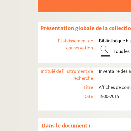
Compagnie Renaud-Barrault
Compagnie Stuart Seide
Compagnie du théâtre d'eau
Présentation globale de la collecti
Compagnie du Troisième œil
Compagnie de Villiers
Etablissement de
Bibliothèque his
Compagnie Xavier Clément
conservation
Tous les
Les cordes vertes
4-AFF-005155. Denis Wayne's Dancers
Intitulé de l'instrument de
Inventaire des 
Ensemble officiel de la République démo
recherche
Les Fédérés
Titre
Affiches de comp
Grand ballet de Tahiti
Date
1900-2015
GRAT. Compagnie Jean-Louis Hourdin
Groupe de recherche artistique Education 
Jeune compagnie théâtrale 2000
Dans le document :
4-AFF-005235. Licedei