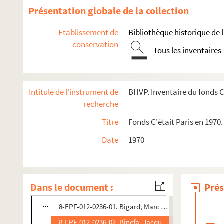
2-DP-012-0236-10. Grauberg, Jacqueline (photographe
Présentation globale de la collection
2-DP-012-0236-11. Grauberg, Sylvain (photographe). 
Etablissement de
Bibliothèque historique de la
2-DP-012-0236-12. Lenoir, Roger (photographe). Diapo
conservation
Tous les inventaires
2-DP-012-0236-13. Pan, Michel (photographe). Diapos
2-DP-012-0236-14. Penin, Lucien (photographe). Diap
2-DP-012-0236-15. Rebuffat, Jean-Louis (photographe
Intitulé de l'instrument de
BHVP. Inventaire du fonds C
2-DP-012-0236-16. Roger, Lioret (photographe). Diapo
recherche
2-DP-012-0236-17. Rosilio, Albert (photographe). Diap
Titre
Fonds C'était Paris en 1970.
2-DP-012-0236-18. Sandman, Marc (photographe). Di
Date
1970
2-DP-012-0236-19. Strauss, Danielle (photographe). D
2-DP-012-0236-20. Verbois, François (photographe). D
2-DP-012-0236-21. Photographes non identifiés. Diapo
Dans le document :
Prés
8-EPF-012-1756-19. Bigard, Marc (photographe). Epr
8-EPF-012-0236-01. Bigard, Marc (photographe). Épr
8-EPF-012-0236-02. Binefa, Jacques (photographe). 