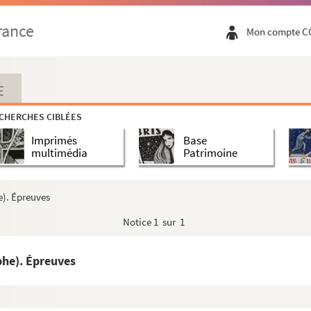
rance
Mon compte C
s : feuille 15, carré 234 à 253
E
CHERCHES CIBLÉES
Diapositives
Imprimés
Base
. Diapositives
multimédia
Patrimoine
itives
e). Épreuves
 Diapositives
Notice
1 sur 1
ives
sitives
phe). Épreuves
ositives
ositives