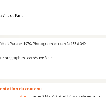
). Diapositives
Diapositives
 Ville de Paris
sitives
itives
ositives
). Diapositives
'était Paris en 1970. Photographies : carrés 156 à 340
sitives
ositives
 Photographies : carrés 156 à 340
apositives
iapositives
iapositives
sitives
entation du contenu
euves
e
e
Titre
Carrés 234 à 253. 9
et 18
arrondissements
euves
Épreuves