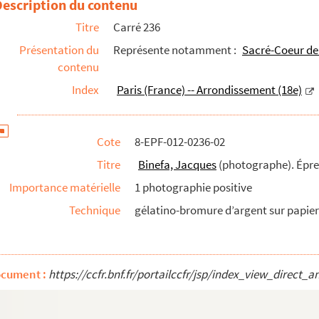
Description du contenu
euves
Titre
Carré 236
ves
Présentation du
Représente notamment :
Sacré-Coeur d
contenu
). Épreuves
Index
Paris (France) -- Arrondissement (18e)
s
Épreuves
Cote
8-EPF-012-0236-02
euves
Titre
Binefa, Jacques
(photographe). Épr
ves
Importance matérielle
1 photographie positive
preuves
Technique
gélatino-bromure d’argent sur papier 
Épreuves
ocument :
https://ccfr.bnf.fr/portailccfr/jsp/index_view_dire
preuves
. Épreuves