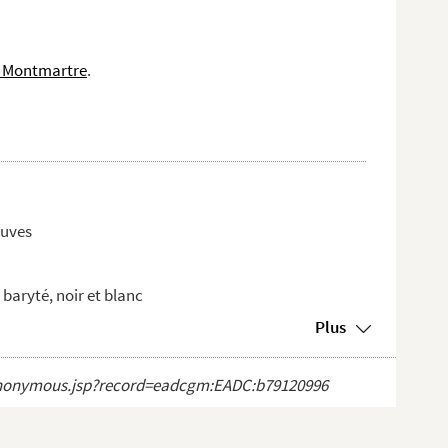
e Montmartre
.
euves
baryté, noir et blanc
Plus
ct_anonymous.jsp?record=eadcgm:EADC:b79120996