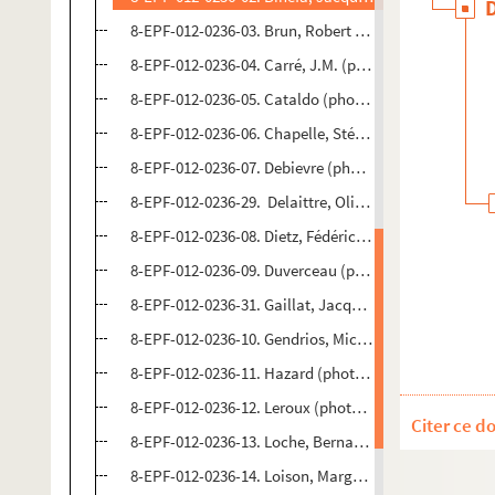
8-EPF-012-0236-03. Brun, Robert (photographe). Epr
8-EPF-012-0236-04. Carré, J.M. (photographe). Épreu
8-EPF-012-0236-05. Cataldo (photogrpahe). Épreuves
8-EPF-012-0236-06. Chapelle, Stéphane (photogrpahe
8-EPF-012-0236-07. Debievre (photogrpahe). Épreuve
8-EPF-012-0236-29. Delaittre, OlivierPhotographie. 
8-EPF-012-0236-08. Dietz, Fédéric (photographe). Épr
8-EPF-012-0236-09. Duverceau (photogrpahe). Épreu
8-EPF-012-0236-31. Gaillat, Jacques(photogrpahe). É
8-EPF-012-0236-10. Gendrios, Michel (photogrpahe). 
8-EPF-012-0236-11. Hazard (photographe). Épreuves
8-EPF-012-0236-12. Leroux (photographe). Épreuves
Citer ce d
8-EPF-012-0236-13. Loche, Bernard (photographe). É
8-EPF-012-0236-14. Loison, Marguerite (photographe)