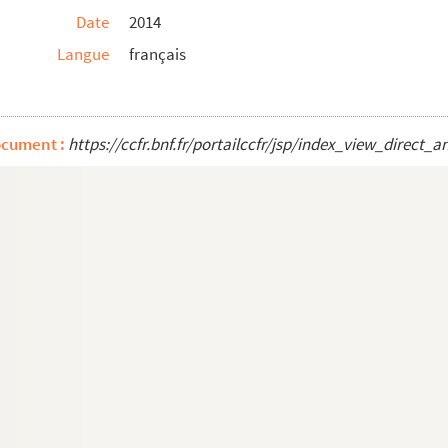
Date
2014
Langue
français
ocument :
https://ccfr.bnf.fr/portailccfr/jsp/index_view_dire
merciale du Sahara
t
n de Mauvans
Provence
. Matricule des déportés