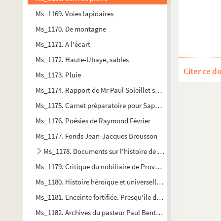
Ms_1169. Voies lapidaires
Ms_1170. De montagne
Ms_1171. A l'écart
Ms_1172. Haute-Ubaye, sables
Citer ce d
Ms_1173. Pluie
Ms_1174. Rapport de Mr Paul Soleillet sur l'exploration com
Ms_1175. Carnet préparatoire pour Sapho d'Alphonse Daude
Ms_1176. Poésies de Raymond Février
Ms_1177. Fonds Jean-Jacques Brousson
Ms_1178. Documents sur l'histoire de Nîmes
Ms_1179. Critique du nobiliaire de Provence par M. Barcillo
Ms_1180. Histoire héroïque et universelle de la noblesse de 
Ms_1181. Enceinte fortifiée. Presqu'île de Ducos. Déportation
Ms_1182. Archives du pasteur Paul Bentkovski