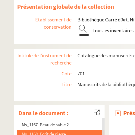
Ms_1153. Fonds Jean-Marc Roger
Présentation globale de la collection
Ms_1154. Fonds André Chamson
Etablissement de
Bibliothèque Carré d'Art. N
Ms_1155. Fonds Lucie Mazauric
conservation
Tous les inventaires
Ms_1157. Manuscrits littéraires de Louis Payen
Ms_1158. Fragments de correspondance de divers écrivain
Ms_1159. Manuscrits de Julia Daudet
Intitulé de l'instrument de
Catalogue des manuscrits d
Ms_1160. Lettre de Pleindoux père à Geoffroy Saint-Hilaire s
recherche
Ms_1161. Papiers de Charles Gide
Cote
701-...
Ms_1162. Poésies de Léo Larguier
Titre
Manuscrits de la bibliothèq
Ms_1163. Fragment d'un livre d'heures
Ms_1164. Alphonse Daudet. Jack
Ms_1165. Billet de Léon Daudet au sujet de l'élection d'un 
Dans le document :
Prés
Ms_1166. La belle aux bois du temps
Ms_1167. Peau de sable 2
Ms_1168. Ecrit de pierre