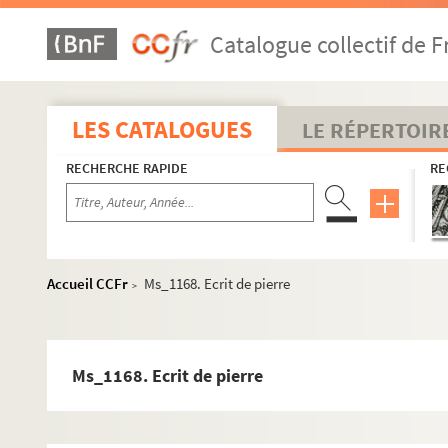
Ms_1139. Lettre de Jean Reboul à Louis Astoin
Catalogue collectif de F
Ms_1140. « Etude sur la condition des personnes et des terre
Ms_1141. Fonds Raymond Huard.
Ms_1142. « Recueil Hymnes Odes et chansons républicaines 
LES CATALOGUES
LE RÉPERTOIR
Ms_1143. « L'Angonie d'un Temps »
RECHERCHE RAPIDE
RE
Ms_1144. Cours de Droit du Moyen Age
Ms_1145. Archives la Société d'étude des sciences naturel
Ms_1146. Correspondance et traduction de l'Énéide
Ms_1147. Blanche-neige et les 7 nains
Accueil CCFr
Ms_1168. Ecrit de pierre
>
Ms_1148. Sumène 1859 - 1860
Ms_1149. 41e Congrès de l'Association Française pour l'Ava
Ms_1150. Musique et partitions en lien avec l'évêché de Nîme
Ms_1168. Ecrit de pierre
Ms_1151. Papiers du Dr. Marcellin Duval
Ms_1152. Fonds Jean-Marie Marconot