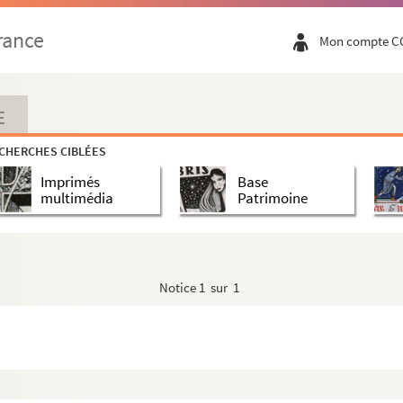
rance
Mon compte C
s dans le Bas-Languedoc du Xème au XIIIème siècle...
patriotiques et autres »
E
CHERCHES CIBLÉES
Imprimés
Base
les de Nîmes
multimédia
Patrimoine
Notice
1 sur 1
ncement des Sciences
s