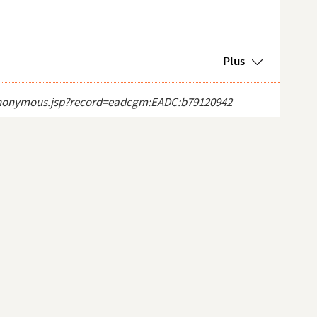
Plus
ct_anonymous.jsp?record=eadcgm:EADC:b79120942