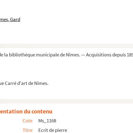
îmes, Gard
s
e la bibliothèque municipale de Nîmes. — Acquisitions depuis 18
ur les causes des monstruosités
ue Carré d'art de Nîmes.
membre de l'Académie Goncourt
entation du contenu
Cote
Ms_1168
Titre
Ecrit de pierre