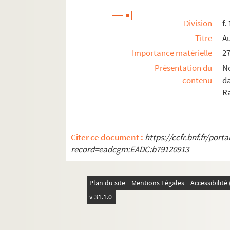
Division
f.
Titre
Au
Importance matérielle
27
Présentation du
N
contenu
d
Ra
Citer ce document :
https://ccfr.bnf.fr/por
record=eadcgm:EADC:b79120913
Plan du site
Mentions Légales
Accessibilit
v 31.1.0