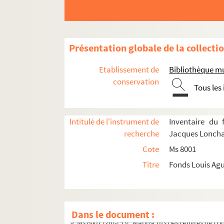
Présentation globale de la collecti
Etablissement de
Bibliothèque mu
conservation
Tous les
Intitulé de l'instrument de
Inventaire du 
recherche
Jacques Lonch
Cote
Ms 8001
Titre
Fonds Louis Ag
Ms 8001 (1)-(3). Écrits de Louis Aguettant ay
Ms 8001 (4)-(18). Documents personnels ou d
Ms 8001 (19)-(25). Correspondance générale
Dans le document :
Ms 8001 (26)-(53). Manuscrits des œuvres de Lo