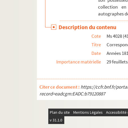
son possesseu
collection e
autographes de
Description du contenu
Cote
Ms 4028 (4
Titre
Correspon
Date
Années 181
Importance matérielle
29 feuillets
Citer ce document :
https://ccfr.bnf.fr/por
record=eadcgm:EADC:b79120887
Plan du site
Mentions Légales
Accessibilit
v 31.1.0