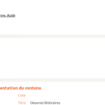
nne. Aude
ture
ie
entation du contenu
Cote
Titre
Oeuvres littéraires