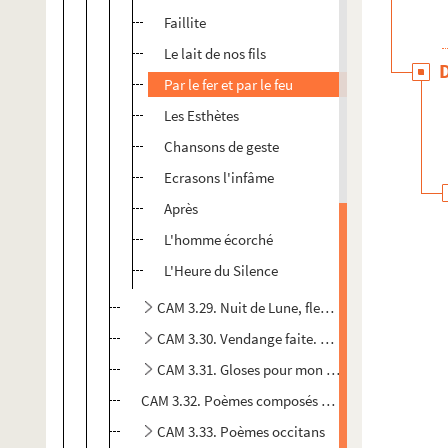
Faillite
Le lait de nos fils
Par le fer et par le feu
Les Esthètes
Chansons de geste
Ecrasons l'infâme
Après
L'homme écorché
L'Heure du Silence
CAM 3.29. Nuit de Lune, fleur d'argent
CAM 3.30. Vendange faite. Poèmes d'une vie
CAM 3.31. Gloses pour mon pays d'Oc
CAM 3.32. Poèmes composés aux Canaries
CAM 3.33. Poèmes occitans