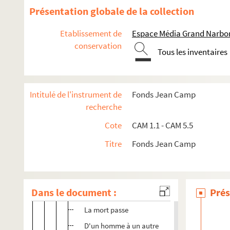
Documents personnels
Présentation globale de la collection
Thèse sur Peréda
Etablissement de
Espace Média Grand Narbo
Oeuvres littéraires
conservation
Tous les inventaires
Auteur
Roman
Théâtre
Intitulé de l'instrument de
Fonds Jean Camp
recherche
Poésie
Cote
CAM 1.1 - CAM 5.5
CAM 3.25. Poèmes tapuscrits sur le thème de la na
CAM 3.26. Texte et poème dans la revue Septiman
Titre
Fonds Jean Camp
CAM 3.27. Poèmes volants
CAM 3.28. Poèmes de jeunesse
Dans le document :
Prés
La Rançon des gloires
La mort passe
D'un homme à un autre