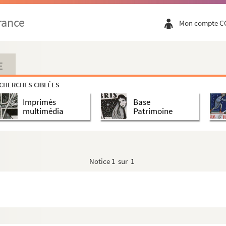
rance
Mon compte C
E
CHERCHES CIBLÉES
Imprimés
Base
multimédia
Patrimoine
Notice
1 sur 1