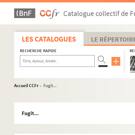
Roman
Théâtre
Catalogue collectif de F
Poésie
CAM 3.25. Poèmes tapuscrits sur le thème de la na
LES CATALOGUES
LE RÉPERTOIR
CAM 3.26. Texte et poème dans la revue Septiman
RECHERCHE RAPIDE
CAM 3.27. Poèmes volants
RE
CAM 3.28. Poèmes de jeunesse
CAM 3.29. Nuit de Lune, fleur d'argent
Nuit de lune, fleur d'argent...
Accueil CCFr
Fugit...
>
Ballade des connaisseurs
Les Calicots
La Ferme
Fugit...
Poème sans titre
Au Dr. Ferroul