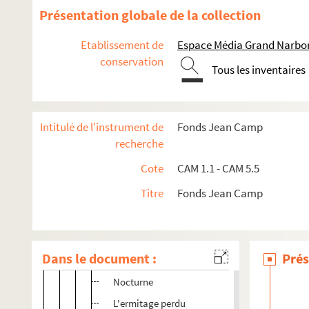
A nos Morts
Présentation globale de la collection
Poème sans titre
Etablissement de
Espace Média Grand Narbo
Matin rural
conservation
Paris 1905
Tous les inventaires
Banlieue 1906
Croquis d'hiver
Intitulé de l'instrument de
Fonds Jean Camp
Le soufrage
recherche
La Tête du Comte
Cote
CAM 1.1 - CAM 5.5
Octobre
Titre
Fonds Jean Camp
Poésie
Cendres
Auto-Stop
Dans le document :
Prés
Au Christ-Roi
Nocturne
L'ermitage perdu