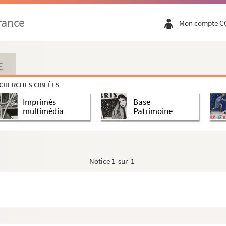
rance
Mon compte C
ture
E
ie
CHERCHES CIBLÉES
Imprimés
Base
multimédia
Patrimoine
Notice
1 sur 1