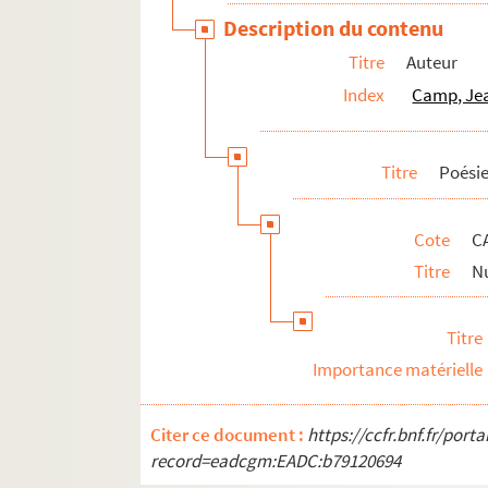
Description du contenu
Titre
Auteur
Index
Camp, Jea
Titre
Poési
Cote
C
Titre
Nu
Titre
Importance matérielle
Citer ce document :
https://ccfr.bnf.fr/por
record=eadcgm:EADC:b79120694