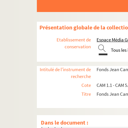
Au Dr. Ferroul
A nos Morts
Poème sans titre
Présentation globale de la collecti
Matin rural
Etablissement de
Espace Média G
Paris 1905
conservation
Tous les
Banlieue 1906
Croquis d'hiver
Intitulé de l'instrument de
Fonds Jean Ca
Le soufrage
recherche
La Tête du Comte
Cote
CAM 1.1 - CAM 5
Octobre
Titre
Fonds Jean Ca
Poésie
Cendres
Auto-Stop
Dans le document :
Au Christ-Roi