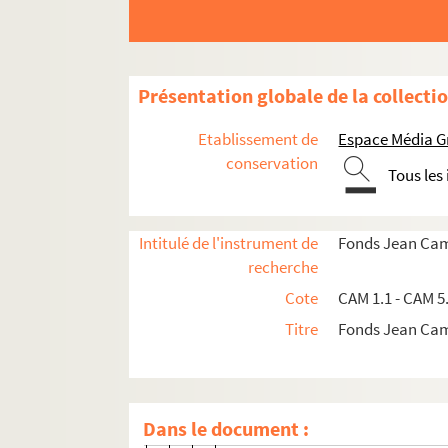
CAM 3.29. Nuit de Lune, fleur d'arge
Nuit de lune, fleur d'argent...
Présentation globale de la collecti
Ballade des connaisseurs
Les Calicots
Etablissement de
Espace Média G
La Ferme
conservation
Tous les
Poème sans titre
Au Dr. Ferroul
Intitulé de l'instrument de
Fonds Jean Ca
A nos Morts
recherche
Poème sans titre
Cote
CAM 1.1 - CAM 5
Matin rural
Titre
Fonds Jean Ca
Paris 1905
Banlieue 1906
Croquis d'hiver
Dans le document :
Le soufrage