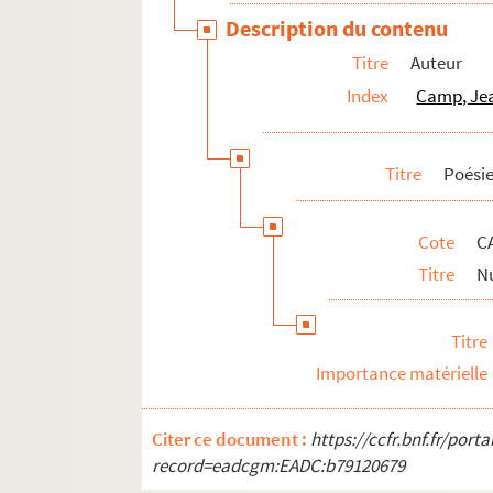
Périodiques
Description du contenu
Titre
Auteur
Index
Camp, Jea
Titre
Poési
Cote
C
Titre
Nu
Titre
Importance matérielle
Citer ce document :
https://ccfr.bnf.fr/por
record=eadcgm:EADC:b79120679