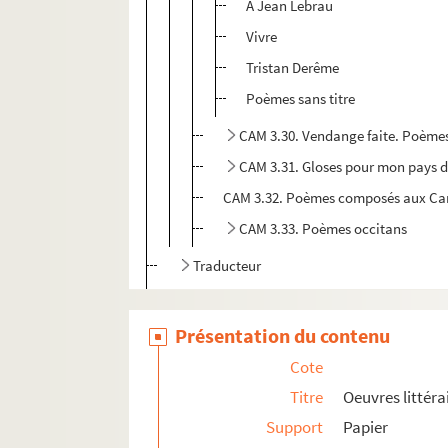
A Jean Lebrau
Vivre
Tristan Derême
Poèmes sans titre
CAM 3.30. Vendange faite. Poèmes
CAM 3.31. Gloses pour mon pays 
CAM 3.32. Poèmes composés aux Ca
CAM 3.33. Poèmes occitans
Traducteur
Adaptateur
CAM 3.69. Carnet bibliographique
Présentation du contenu
CAM 3.70. Du même auteur
Cote
CAM 3.71. Scenarii possibles
Titre
Oeuvres littéra
Support
Papier
Conférences, discours