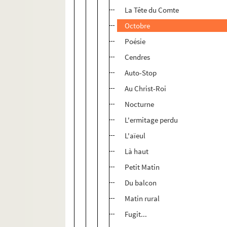
La Tête du Comte
Octobre
Poésie
Cendres
Auto-Stop
Au Christ-Roi
Nocturne
L'ermitage perdu
L'aïeul
Là haut
Petit Matin
Du balcon
Matin rural
Fugit...