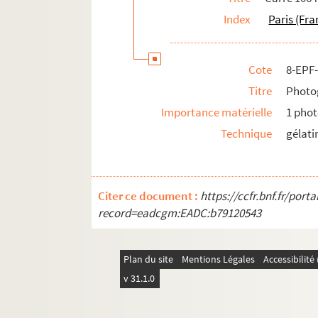
Index
Paris (Fra
Cote
8-EPF
Titre
Photog
Importance matérielle
1 phot
Technique
gélati
Citer ce document :
https://ccfr.bnf.fr/por
record=eadcgm:EADC:b79120543
Plan du site
Mentions Légales
Accessibilit
v 31.1.0