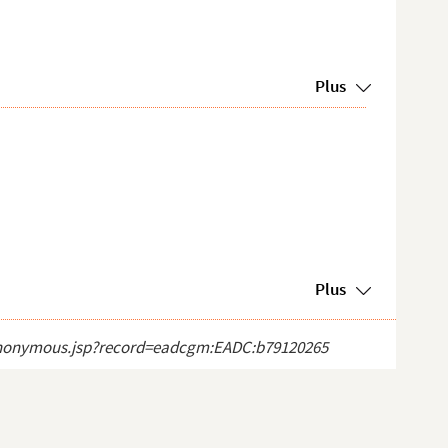
Plus
Plus
ct_anonymous.jsp?record=eadcgm:EADC:b79120265