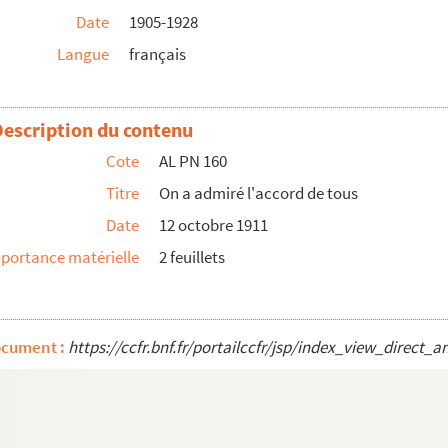
Date
1905-1928
Langue
français
a gloire
Description du contenu
lboeuf
Cote
AL PN 160
Titre
On a admiré l'accord de tous
Date
12 octobre 1911
portance matérielle
2 feuillets
iversitaire
ocument :
https://ccfr.bnf.fr/portailccfr/jsp/index_view_dire