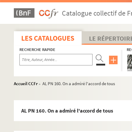
AL PN 132. On se tire quelque fois d'affaire
Catalogue collectif de F
AL PN 133. Dire que les journaux sont à vendre
AL PN 134. Au sujet de l'Esperanto
AL PN 135. Quand on dit qu'un homme
LES CATALOGUES
LE RÉPERTOIR
AL PN 136. "Mouvement de folie"
RECHERCHE RAPIDE
RE
AL PN 137. Syndicats ensemble
AL PN 138. L'étudiant me dit : "il y a
AL PN 139. Nous sommes volés
AL PN 140. Ce procès retentissant
Accueil CCFr
AL PN 160. On a admiré l'accord de tous
>
AL PN 141. La liberté des opinions
AL PN 142. Je suppose qu'on va encore traduire un mécan
AL PN 143. Toutes ces négociations
AL PN 160. On a admiré l'accord de tous
AL PN 144. Je parlais d'un "art de vivre"
AL PN 145. Je crains un peu cet enseignement