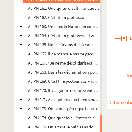
AL PN 161. Quelqu'un disait hier que le roman
AL PN 162. C'était un professeur,
AL PN 163. Une fois la Nation en colère et amoureuse de l
AL PN 164. C'était un professeur, il vivait dans les nuages
AL PN 165. Nous n'avons rien à cacher dans le drame d'E
AL PN 166. Il ne manque pas de gens
AL PN 167. "Je ne me désolidariserai pas"
AL PN 168. Dans les déclamations pour la Patrie
Im
AL PN 169. C'est l'Inspecteur des Finances
AL PN 170. Il y a guerre déclarée entre l'Administration un
AL PN 171. Au sujet des élections sénatoriales
Citer ce d
AL PN 173. On peut espérer que la lutte
AL PN 174. Quelques fois, j'entends dire
AL PN 175. On a taxé le pain sans doute