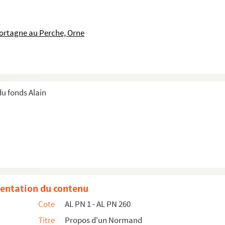
éfléchi
ortagne au Perche, Orne
nous
u fonds Alain
entation du contenu
Cote
AL PN 1 - AL PN 260
Titre
Propos d'un Normand