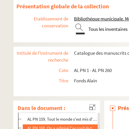
AL PN 146. Il est clair que je parle de l'Esperanto
Présentation globale de la collection
AL PN 147. Plus d'un lecteur de la Dépêche a sans doute r
Etablissement de
Bibliothèque municipale. M
AL PN 148. Mai nous arrive et les villages
conservation
Tous les inventaires
AL PN 149. Ces messieurs des Compagnies s'amusent de 
AL PN 150. J'ai lu dans les journaux qu'un
AL PN 151. Nous garderons le souvenir
Intitulé de l'instrument de
Catalogue des manuscrits d
AL PN 152. La discussion véritable
recherche
AL PN 153. Vous avez vu comment le roi de France
Cote
AL PN 1 - AL PN 260
AL PN 154. Il est clair que les proportionnalistes
Titre
Fonds Alain
AL PN 155. Je ne me fie pas trop au patriotisme
AL PN 156. Les enfants jouent au soldat
AL PN 157. Le docteur Ox m'a parlé
Dans le document :
Prés
AL PN 158. Il n'y a pas longtemps qu'un homme
AL PN 159. Tout le monde s'est mis d'accord
AL PN 160. On a admiré l'accord de tous