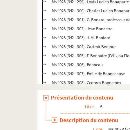
Ms 4028 (342 - 299). Louis Lucien Bonaparte
Ms 4028 (342 - 300). Charles Lucien Bonapar
Ms 4028 (342 - 301). C. Bonard, professeur 
Ms 4028 (342 - 302). Jean Bonastre
Ms 4028 (342 - 303). J. M. Boniard
Ms 4028 (342 - 304). Casimir Bonjour
Ms 4028 (342 - 305). F. Bonnaire (Félix ou Fl
Ms 4028 (342 - 306). Bonneau
Ms 4028 (342 - 307). Émile de Bonnechose
Ms 4028 (342 - 308). Georges Bonnefons
Ms 4028 (342 - 309). H. Bonnelier (probable
Présentation du contenu
Ms 4028 (342 - 310). Théophile Bonnemaiso
Titre
B
Ms 4028 (342 - 311). Jules Bonnet (avocat)
Ms 4028 (342 - 312). Jules Bonnet (professeu
Description du contenu
Ms 4028 (342 - 313). Augustin Bonnetty
Cote
Ms 4028 (34