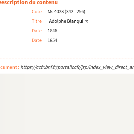
Description du contenu
e musical, compositeur)
Cote
Ms 4028 (342 - 256)
Titre
Adolphe Blanqui
Date
1846
Date
1854
 Blavier)
e la langue française, membre de la société de linguistique)
ocument :
https://ccfr.bnf.fr/portailccfr/jsp/index_view_dire