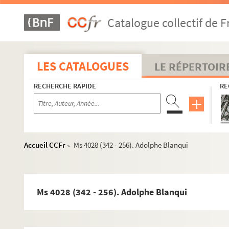
Ms 4028 (342 - 229). Jean-Paul Bignon
Catalogue collectif de F
Ms 4028 (342 - 230). Bignon (probablement Jérôme Frédér
Ms 4028 (342 - 231). Louis Pierre Édouard Bignon
Ms 4028 (342 - 232). Louis Bigo
LES CATALOGUES
LE RÉPERTOIR
Ms 4028 (342 - 233). René Billard
RECHERCHE RAPIDE
RE
Ms 4028 (342 - 234). Billet (imprimeur)
Ms 4028 (342 - 235). Auguste Billiard
Ms 4028 (342 - 236). Mr Billy, professeur de mathématique
Ms 4028 (342 - 237). Jacques Philippe Marie Binet
Accueil CCFr
Ms 4028 (342 - 256). Adolphe Blanqui
>
Ms 4028 (342 - 238). Jean-Baptiste Biot
Ms 4028 (342 - 239). Hippolyte Bis
Ms 4028 (342 - 240). Alexandre Bixio
Ms 4028 (342 - 256). Adolphe Blanqui
Ms 4028 (342 - 241). Henri-Marie Ducrotay de Blainville
Ms 4028 (342 - 242). Edward Blaquière