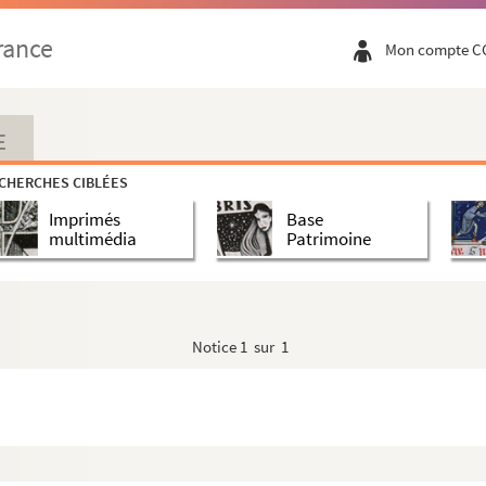
rance
Mon compte C
ic Bignon)
E
CHERCHES CIBLÉES
Imprimés
Base
multimédia
Patrimoine
s à St Cyr
Notice
1 sur 1