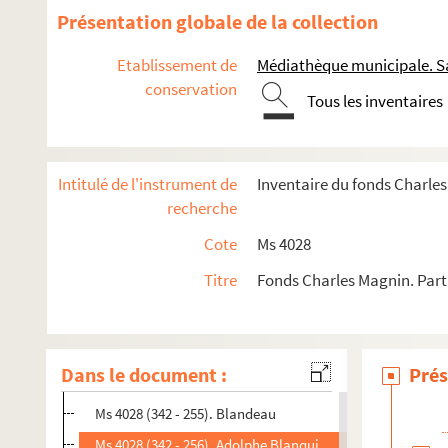
Ms 4028 (342 - 243). De Blair
Présentation globale de la collection
Ms 4028 (342 - 244). Ange Blaise
Etablissement de
Médiathèque municipale. Sa
Ms 4028 (342 - 245). Abbé Blanc
conservation
Tous les inventaires
Ms 4028 (342 - 246). Paulin Blanc
Ms 4028 (342 - 247). Charles Blanc
Ms 4028 (342 - 248). Louis Blanc
Intitulé de l'instrument de
Inventaire du fonds Charle
Ms 4028 (342 - 249). Edmond Blanc (secrétaire général au m
recherche
Ms 4028 (342 - 250). Docteur Philippe Blanchard (rédacteu
Cote
Ms 4028
Ms 4028 (342 - 251). Alfred Blanche
Titre
Fonds Charles Magnin. Parti
Ms 4028 (342 - 487). Philibert-François Rouxel de Blanch
Ms 4028 (342 - 252). Prosper Blanchemain
Ms 4028 (342 - 253). Louis-Alphonse Blanchet (fabricant d
Dans le document :
Prés
Ms 4028 (342 - 254). Blancmesnil
Ms 4028 (342 - 255). Blandeau
Ms 4028 (342 - 256). Adolphe Blanqui