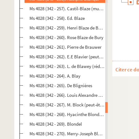
Ms 4028 (342 - 257). Castil-Blaze (musicographe, critiqu
Ms 4028 (342 - 258). Ed. Blaze
Ms 4028 (342 - 259). Henri Blaze de Bury
Ms 4028 (342 - 260). Rose Blaze de Bury
Ms 4028 (342 - 261). Pierre de Brauwer
Ms 4028 (342 - 262). E.E Blavier (peut-être Édouard-Ernest
Ms 4028 (342 - 263). L. de Blawey (rédacteur au Journal d
Citer ce d
Ms 4028 (342 - 264). A. Blay
Ms 4028 (342 - 265). De Blignières
Ms 4028 (342 - 266). Louis Alexandre Blin de Bourdon
Ms 4028 (342 - 267). M. Block (peut-être Maurice Block)
Ms 4028 (342 - 268). Hyacinthe Blondeau
Ms 4028 (342 - 269). Blondel
Ms 4028 (342 - 270). Merry-Joseph Blondel