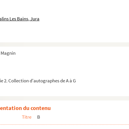
lins Les Bains, Jura
s Magnin
inistère de l’Intérieur)
r du Siècle)
e 2. Collection d'autographes de A à G
elande
e pianos)
entation du contenu
Titre
B