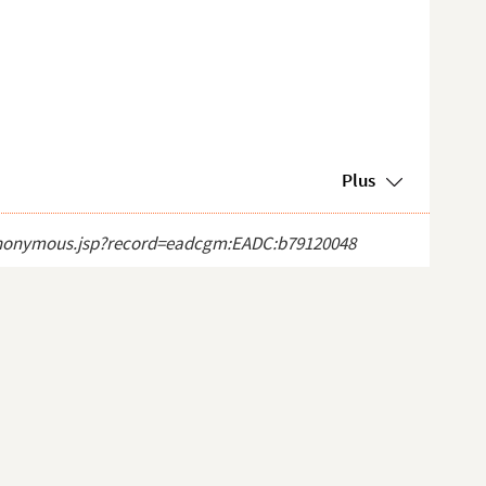
Plus
ct_anonymous.jsp?record=eadcgm:EADC:b79120048