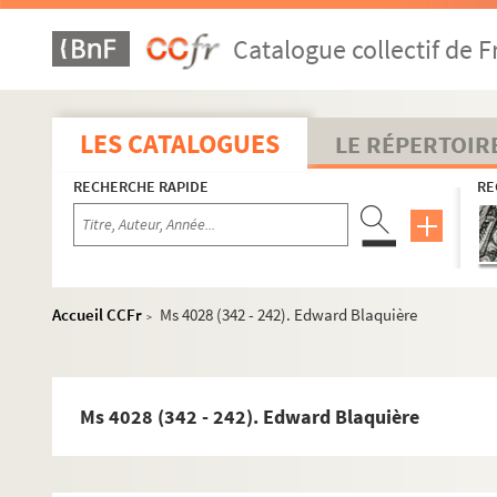
Ms 4028 (342 - 214). A. Bessières (bibliothécaire de l’unive
Catalogue collectif de F
Ms 4028 (342 - 215). L. Bessières
Ms 4028 (342 - 216). Élie-Ami Bétant
Ms 4028 (342 - 217). Victor Bétolaud
LES CATALOGUES
LE RÉPERTOIR
Ms 4028 (342 - 218). Adrien-Jean-Quentin Beuchot
RECHERCHE RAPIDE
RE
Ms 4028 (342 - 219). François Sulpice Beudant et ses fils 
Ms 4028 (342 - 220). Jacques Félix Beudin
Ms 4028 (342 - 221). Comte Auguste-Arthur Beugnot
Ms 4028 (342 - 222). Beuth
Accueil CCFr
Ms 4028 (342 - 242). Edward Blaquière
>
Ms 4028 (342 - 223). M. et Mme Biagioli
Ms 4028 (342 - 224). Thomas-Xavier Bianchi
Ms 4028 (342 - 225). Bianchi (probablement Pietro Bologn
Ms 4028 (342 - 242). Edward Blaquière
Ms 4028 (342 - 226). Irénée Jules Bienaymé
Ms 4028 (342 - 227). Amélie Bierring