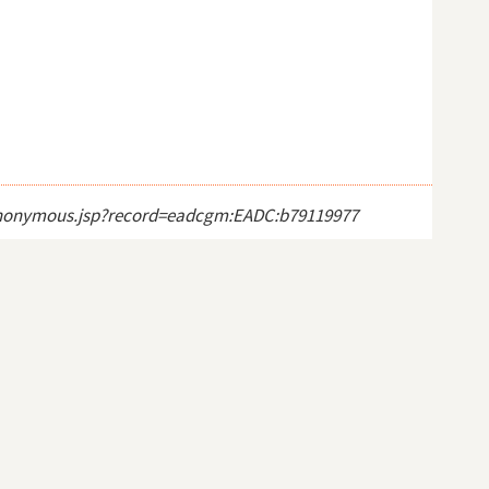
ct_anonymous.jsp?record=eadcgm:EADC:b79119977