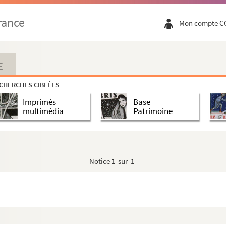
rsité)
rance
Mon compte C
E
CHERCHES CIBLÉES
Charles et Albert Beudant
Imprimés
Base
multimédia
Patrimoine
Notice
1 sur 1
ini)