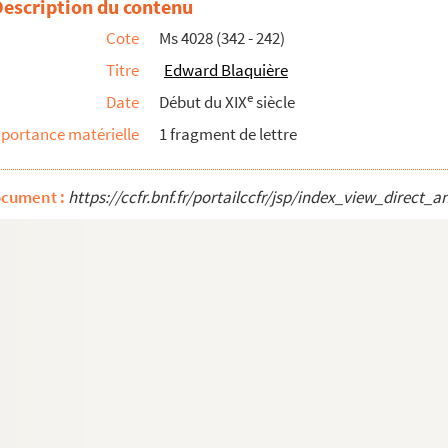
Description du contenu
Cote
Ms 4028 (342 - 242)
Titre
Edward Blaquière
e
Date
Début du XIX
siècle
portance matérielle
1 fragment de lettre
ocument :
https://ccfr.bnf.fr/portailccfr/jsp/index_view_dire
inistère de l’Intérieur)
r du Siècle)
elande
e pianos)