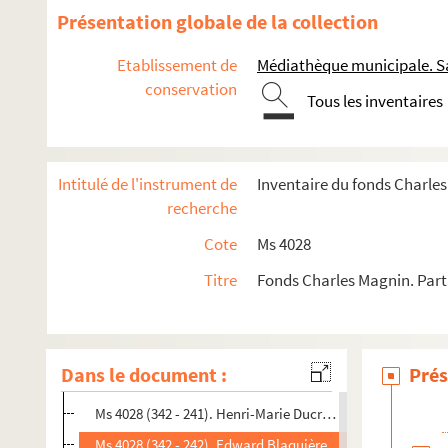
Ms 4028 (342 - 228). M. et Mme Bignan
Présentation globale de la collection
Ms 4028 (342 - 229). Jean-Paul Bignon
Etablissement de
Médiathèque municipale. Sa
Ms 4028 (342 - 230). Bignon (probablement Jérôme Frédér
conservation
Tous les inventaires
Ms 4028 (342 - 231). Louis Pierre Édouard Bignon
Ms 4028 (342 - 232). Louis Bigo
Ms 4028 (342 - 233). René Billard
Intitulé de l'instrument de
Inventaire du fonds Charle
Ms 4028 (342 - 234). Billet (imprimeur)
recherche
Ms 4028 (342 - 235). Auguste Billiard
Cote
Ms 4028
Ms 4028 (342 - 236). Mr Billy, professeur de mathématique
Titre
Fonds Charles Magnin. Parti
Ms 4028 (342 - 237). Jacques Philippe Marie Binet
Ms 4028 (342 - 238). Jean-Baptiste Biot
Ms 4028 (342 - 239). Hippolyte Bis
Dans le document :
Prés
Ms 4028 (342 - 240). Alexandre Bixio
Ms 4028 (342 - 241). Henri-Marie Ducrotay de Blainville
Ms 4028 (342 - 242). Edward Blaquière