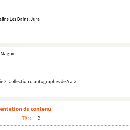
lins Les Bains, Jura
ic Bignon)
s Magnin
s à St Cyr
e 2. Collection d'autographes de A à G
entation du contenu
Titre
B