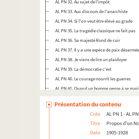
AL PN 32. Au sujet de l'impôt
AL PN 33. Aux discours de l'anarchiste
AL PN 34. Si l'on veut être élevé au grade
AL PN 35. La tragédie classique ne fait pas
AL PN 36. Sa majesté Rond de cuir
AL PN 37. Il y a une espèce de paix désarmé
AL PN 38. Je viens de lire un plaidoyer
AL PN 39. La démocratie c'est
AL PN 40. Le courage nourrit les guerres
AL PN 41. Quand un homme pense à se mari
AL PN 42. Si l'on veut traiter de la guerre et 
Présentation du contenu
AL PN 43. Tout s'en va. Les moutards se mêl
Cote
AL PN 1 - AL PN
AL PN 44. C'est très sage, ce qui a été écrit 
Titre
Propos d'un 
AL PN 45. Un jour un fourier, tout fraîcheme
Date
1905-1928
AL PN 46. Quand on lit les affiches des royal