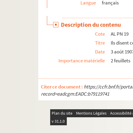
Langue
français
AL PN 47. L'administration, c'est le monde à
AL PN 48. Il y a un siècle ou deux, on pouvai
Description du contenu
AL PN 49. Il y a des moments difficiles dans 
Cote
AL PN 19
AL PN 50. Le tacticien amateur
Titre
Ils disent
AL PN 51. Si vous voulez savoir, me dit Jim
Date
3 août 190
AL PN 52. J'avais déjà remarqué
Importance matérielle
2 feuillets
AL PN 53. L'homme d'Etat me dit
AL PN 54. Je ne suis pas arrivé à me faire
AL PN 55. Le réseau de l'ouest était mal
Citer ce document :
https://ccfr.bnf.fr/por
AL PN 56. Je veux bien, dit l'Economiste, m
record=eadcgm:EADC:b79119741
AL PN 57. L'industriel me dit
AL PN 58. Le vieux curé contemplait
Plan du site
Mentions Légales
Accessibilit
AL PN 59. Un Radical m'écrit : "Je suis
v 31.1.0
AL PN 60. J'ai connu autrefois un vieux gr