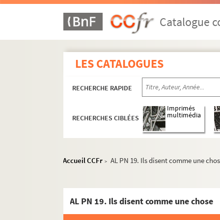
Catalogue co
LES CATALOGUES
RECHERCHE RAPIDE
Imprimés
multimédia
RECHERCHES CIBLÉES
AL PN 1 - AL PN 260. Propos d'un Normand
Accueil CCFr
AL PN 19. Ils disent comme une cho
>
AL PN 1. Je lisais des histoires de conspirat
AL PN 2. J'ai connu un homme qui s'écriait
AL PN 19. Ils disent comme une chose
AL PN 3. L'excellent Théodore, après son