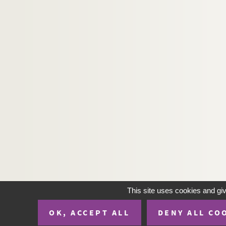
AL PN 133. Dire que les journaux sont à ven
AL PN 134. Au sujet de l'Esperanto
AL PN 135. Quand on dit qu'un homme
AL PN 136. "Mouvement de folie"
AL PN 137. Syndicats ensemble
AL PN 138. L'étudiant me dit : "il y a
AL PN 139. Nous sommes volés
AL PN 140. Ce procès retentissant
AL PN 141. La liberté des opinions
AL PN 142. Je suppose qu'on va encore trad
AL PN 143. Toutes ces négociations
AL PN 144. Je parlais d'un "art de vivre"
AL PN 145. Je crains un peu cet enseigneme
This site uses cookies and gi
AL PN 146. Il est clair que je parle de l'Espe
OK, ACCEPT ALL
DENY ALL CO
AL PN 147. Plus d'un lecteur de la Dépêche a