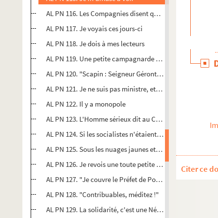
AL PN 116. Les Compagnies disent qu'une grève des chem
AL PN 117. Je voyais ces jours-ci
AL PN 118. Je dois à mes lecteurs
AL PN 119. Une petite campagnarde très pauvre à qui l'o
AL PN 120. "Scapin : Seigneur Géronte l'envoyé des chem
AL PN 121. Je ne suis pas ministre, et je m'en réjouis.
AL PN 122. Il y a monopole
AL PN 123. L'Homme sérieux dit au Cheminot
Im
AL PN 124. Si les socialistes n'étaient pas suspects eux-
AL PN 125. Sous les nuages jaunes et échevelés
AL PN 126. Je revois une toute petite ville, au fonds de la
Citer ce d
AL PN 127. "Je couvre le Préfet de Police"
AL PN 128. "Contribuables, méditez !"
AL PN 129. La solidarité, c'est une Nécessité