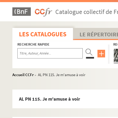
AL PN 87. Je comparais l'autre jour
Catalogue collectif de F
AL PN 88. Comme je relisais tout à l'heure
AL PN 89. Les événements parlent comme moi
AL PN 90. Des biens sont détruits
LES CATALOGUES
LE RÉPERTOIR
AL PN 91. Monsieur Alain, j'avais espéré
RECHERCHE RAPIDE
RE
AL PN 92. Comme j'entendais qu'on parlait
AL PN 93. Le savant me dit "Je viens de
AL PN 94. Quelqu'un m'a dit
AL PN 95. Monologue d'un vieux parlementaire
Accueil CCFr
AL PN 115. Je m'amuse à voir
>
AL PN 96. Tout ce mépris que chacun jette
AL PN 97. Cette bonne histoire du peintre Aliboron
AL PN 98. La candidature officielle
AL PN 115. Je m'amuse à voir
AL PN 99. Mon ami Jacques m'a dit : "Scrutin
AL PN 100. Trouver de bons députés