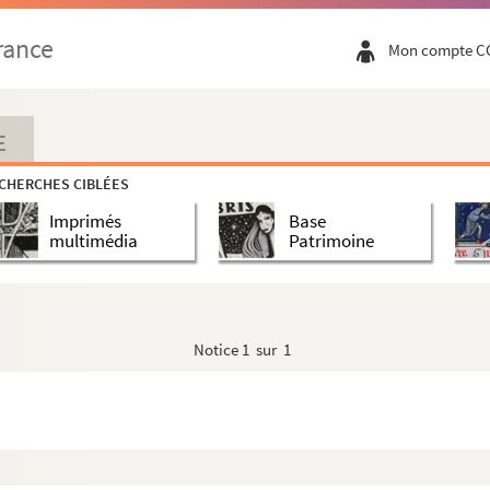
rance
Mon compte C
E
CHERCHES CIBLÉES
Imprimés
Base
multimédia
Patrimoine
Notice
1 sur 1