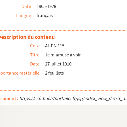
Date
1905-1928
inots (INEDIT ?)
Langue
français
nt demandait de citer
Description du contenu
inot"
Cote
AL PN 115
Titre
Je m'amuse à voir
Date
27 juillet 1910
portance matérielle
2 feuillets
mêmes
 Bretagne
ocument :
https://ccfr.bnf.fr/portailccfr/jsp/index_view_dire