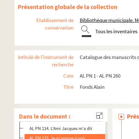
AL PN 101. Un postier me rappelait, hier
Présentation globale de la collection
AL PN 102. Je voyais hier des nègres du Sénégal
Etablissement de
Bibliothèque municipale. M
AL PN 103. "Voyons, dis-je à l'Honorable
conservation
Tous les inventaires
AL PN 104. De quoi parler sinon des nouveaux élus
AL PN 105. Ce mois de juin donne de belles
AL PN 106. Je reviens à cette catastrophe de Villepreux (I
Intitulé de l'instrument de
Catalogue des manuscrits d
AL PN 107. Il faut que j'insiste sur les bureaux
recherche
AL PN 108. Hommes d'Etat et journalistes en viennent à d
Cote
AL PN 1 - AL PN 260
AL PN 109. Le R. P. Philéas, qu'il soit loin ou près, ne ma
Titre
Fonds Alain
AL PN 110. Le R. P. n'a pas trouvé le succès
AL PN 111. Je plains un roi en voyage
AL PN 112. Comme je réfléchissais sur les
Dans le document :
Prés
AL PN 113. Si les anciens avaient eu des locomotives
AL PN 114. L'Ami Jacques m'a dit
AL PN 115. Je m'amuse à voir