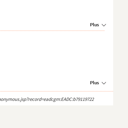
Plus
Plus
ct_anonymous.jsp?record=eadcgm:EADC:b79119722