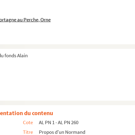
ortagne au Perche, Orne
NEDIT ?)
u fonds Alain
ire
nque
entation du contenu
Cote
AL PN 1 - AL PN 260
Titre
Propos d'un Normand