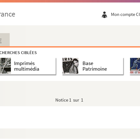
rance
Mon compte C
E
inots (INEDIT ?)
CHERCHES CIBLÉES
Imprimés
Base
multimédia
Patrimoine
nt demandait de citer
inot"
Notice
1 sur 1
mêmes