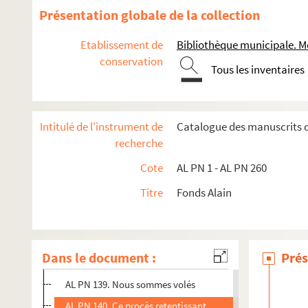
AL PN 126. Je revois une toute petite ville, au fonds de la
Présentation globale de la collection
AL PN 127. "Je couvre le Préfet de Police"
Etablissement de
Bibliothèque municipale. M
AL PN 128. "Contribuables, méditez !"
conservation
Tous les inventaires
AL PN 129. La solidarité, c'est une Nécessité
AL PN 130. Comme on vit mal, dit l'un
AL PN 131. La Fête de Noël est astronomique
Intitulé de l'instrument de
Catalogue des manuscrits d
AL PN 132. On se tire quelque fois d'affaire
recherche
AL PN 133. Dire que les journaux sont à vendre
Cote
AL PN 1 - AL PN 260
AL PN 134. Au sujet de l'Esperanto
Titre
Fonds Alain
AL PN 135. Quand on dit qu'un homme
AL PN 136. "Mouvement de folie"
AL PN 137. Syndicats ensemble
Dans le document :
Prés
AL PN 138. L'étudiant me dit : "il y a
AL PN 139. Nous sommes volés
AL PN 140. Ce procès retentissant