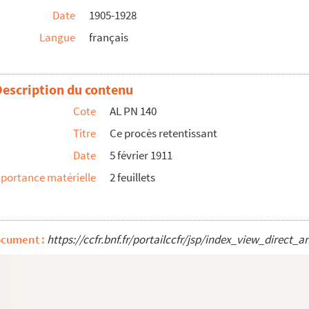
Date
1905-1928
Langue
français
icien
Description du contenu
Cote
AL PN 140
Titre
Ce procès retentissant
éfléchi
Date
5 février 1911
portance matérielle
2 feuillets
nous
ocument :
https://ccfr.bnf.fr/portailccfr/jsp/index_view_dire