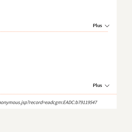
Plus
Plus
ct_anonymous.jsp?record=eadcgm:EADC:b79119547