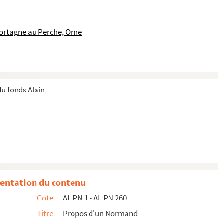
 Bretagne
ortagne au Perche, Orne
u fonds Alain
entation du contenu
Cote
AL PN 1 - AL PN 260
Titre
Propos d'un Normand