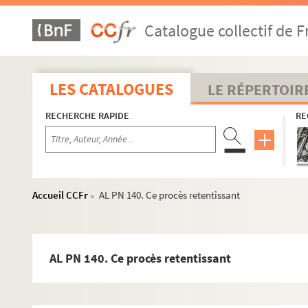
AL PN 112. Comme je réfléchissais sur les
Catalogue collectif de F
AL PN 113. Si les anciens avaient eu des locomotives
AL PN 114. L'Ami Jacques m'a dit
AL PN 115. Je m'amuse à voir
LES CATALOGUES
LE RÉPERTOIR
AL PN 116. Les Compagnies disent qu'une grève des chem
RECHERCHE RAPIDE
RE
AL PN 117. Je voyais ces jours-ci
AL PN 118. Je dois à mes lecteurs
AL PN 119. Une petite campagnarde très pauvre à qui l'o
AL PN 120. "Scapin : Seigneur Géronte l'envoyé des chem
Accueil CCFr
AL PN 140. Ce procès retentissant
>
AL PN 121. Je ne suis pas ministre, et je m'en réjouis.
AL PN 122. Il y a monopole
AL PN 123. L'Homme sérieux dit au Cheminot
AL PN 140. Ce procès retentissant
AL PN 124. Si les socialistes n'étaient pas suspects eux-
AL PN 125. Sous les nuages jaunes et échevelés