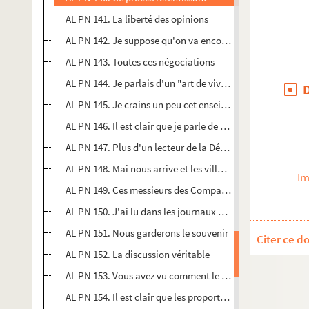
AL PN 141. La liberté des opinions
AL PN 142. Je suppose qu'on va encore traduire un mécan
AL PN 143. Toutes ces négociations
AL PN 144. Je parlais d'un "art de vivre"
AL PN 145. Je crains un peu cet enseignement
AL PN 146. Il est clair que je parle de l'Esperanto
AL PN 147. Plus d'un lecteur de la Dépêche a sans doute r
AL PN 148. Mai nous arrive et les villages
Im
AL PN 149. Ces messieurs des Compagnies s'amusent de 
AL PN 150. J'ai lu dans les journaux qu'un
AL PN 151. Nous garderons le souvenir
Citer ce d
AL PN 152. La discussion véritable
AL PN 153. Vous avez vu comment le roi de France
AL PN 154. Il est clair que les proportionnalistes