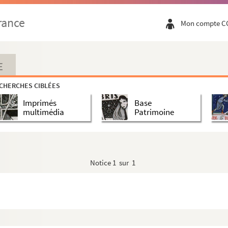
nque
rance
Mon compte C
E
CHERCHES CIBLÉES
Imprimés
Base
multimédia
Patrimoine
inots (INEDIT ?)
Notice
1 sur 1
nt demandait de citer
inot"