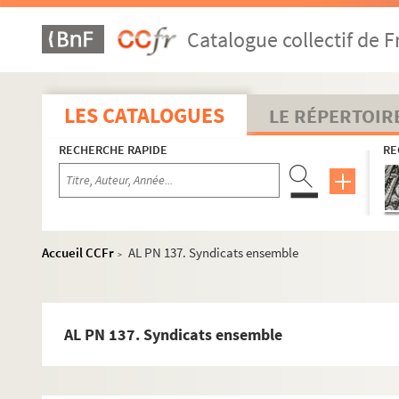
AL PN 109. Le R. P. Philéas, qu'il soit loin ou près, ne ma
Catalogue collectif de F
AL PN 110. Le R. P. n'a pas trouvé le succès
AL PN 111. Je plains un roi en voyage
AL PN 112. Comme je réfléchissais sur les
LES CATALOGUES
LE RÉPERTOIR
AL PN 113. Si les anciens avaient eu des locomotives
RECHERCHE RAPIDE
RE
AL PN 114. L'Ami Jacques m'a dit
AL PN 115. Je m'amuse à voir
AL PN 116. Les Compagnies disent qu'une grève des chem
AL PN 117. Je voyais ces jours-ci
Accueil CCFr
AL PN 137. Syndicats ensemble
>
AL PN 118. Je dois à mes lecteurs
AL PN 119. Une petite campagnarde très pauvre à qui l'o
AL PN 120. "Scapin : Seigneur Géronte l'envoyé des chem
AL PN 137. Syndicats ensemble
AL PN 121. Je ne suis pas ministre, et je m'en réjouis.
AL PN 122. Il y a monopole