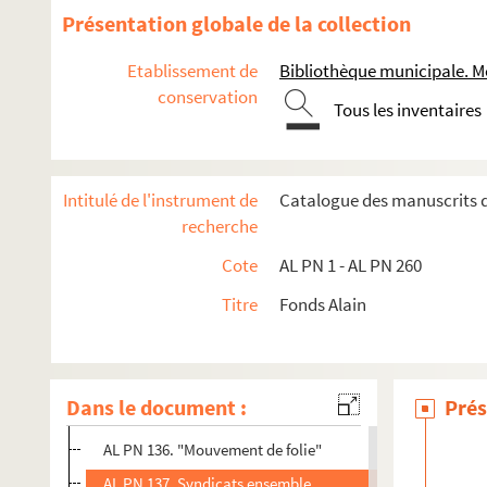
AL PN 123. L'Homme sérieux dit au Cheminot
Présentation globale de la collection
AL PN 124. Si les socialistes n'étaient pas suspects eux-
Etablissement de
Bibliothèque municipale. M
AL PN 125. Sous les nuages jaunes et échevelés
conservation
Tous les inventaires
AL PN 126. Je revois une toute petite ville, au fonds de la
AL PN 127. "Je couvre le Préfet de Police"
AL PN 128. "Contribuables, méditez !"
Intitulé de l'instrument de
Catalogue des manuscrits d
AL PN 129. La solidarité, c'est une Nécessité
recherche
AL PN 130. Comme on vit mal, dit l'un
Cote
AL PN 1 - AL PN 260
AL PN 131. La Fête de Noël est astronomique
Titre
Fonds Alain
AL PN 132. On se tire quelque fois d'affaire
AL PN 133. Dire que les journaux sont à vendre
AL PN 134. Au sujet de l'Esperanto
Dans le document :
Prés
AL PN 135. Quand on dit qu'un homme
AL PN 136. "Mouvement de folie"
AL PN 137. Syndicats ensemble