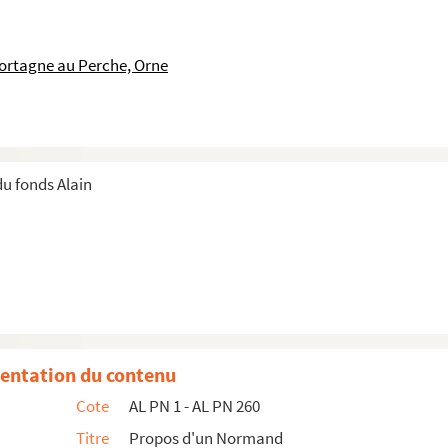
mêmes
ortagne au Perche, Orne
 Bretagne
u fonds Alain
entation du contenu
Cote
AL PN 1 - AL PN 260
Titre
Propos d'un Normand