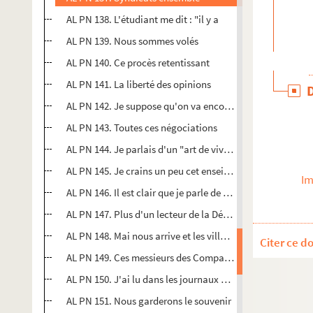
AL PN 138. L'étudiant me dit : "il y a
AL PN 139. Nous sommes volés
AL PN 140. Ce procès retentissant
AL PN 141. La liberté des opinions
AL PN 142. Je suppose qu'on va encore traduire un mécan
AL PN 143. Toutes ces négociations
AL PN 144. Je parlais d'un "art de vivre"
AL PN 145. Je crains un peu cet enseignement
Im
AL PN 146. Il est clair que je parle de l'Esperanto
AL PN 147. Plus d'un lecteur de la Dépêche a sans doute r
AL PN 148. Mai nous arrive et les villages
Citer ce d
AL PN 149. Ces messieurs des Compagnies s'amusent de 
AL PN 150. J'ai lu dans les journaux qu'un
AL PN 151. Nous garderons le souvenir