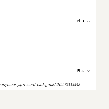
Plus
Plus
ct_anonymous.jsp?record=eadcgm:EADC:b79119542