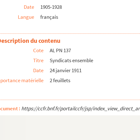
Date
1905-1928
Langue
français
Description du contenu
icien
Cote
AL PN 137
Titre
Syndicats ensemble
Date
24 janvier 1911
portance matérielle
2 feuillets
éfléchi
ocument :
https://ccfr.bnf.fr/portailccfr/jsp/index_view_dire
nous