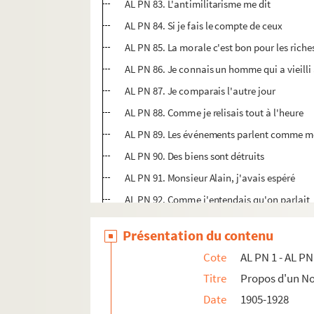
AL PN 83. L'antimilitarisme me dit
AL PN 84. Si je fais le compte de ceux
AL PN 85. La morale c'est bon pour les riche
AL PN 86. Je connais un homme qui a vieilli 
AL PN 87. Je comparais l'autre jour
AL PN 88. Comme je relisais tout à l'heure
AL PN 89. Les événements parlent comme m
AL PN 90. Des biens sont détruits
AL PN 91. Monsieur Alain, j'avais espéré
AL PN 92. Comme j'entendais qu'on parlait
AL PN 93. Le savant me dit "Je viens de
Présentation du contenu
AL PN 94. Quelqu'un m'a dit
Cote
AL PN 1 - AL PN
AL PN 95. Monologue d'un vieux parlementa
Titre
Propos d'un 
AL PN 96. Tout ce mépris que chacun jette
Date
1905-1928
AL PN 97. Cette bonne histoire du peintre A