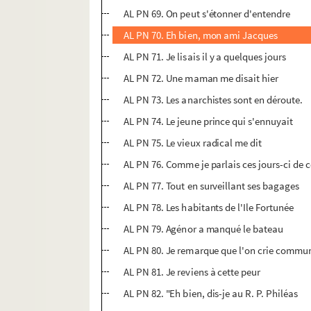
AL PN 69. On peut s'étonner d'entendre
AL PN 70. Eh bien, mon ami Jacques
AL PN 71. Je lisais il y a quelques jours
AL PN 72. Une maman me disait hier
AL PN 73. Les anarchistes sont en déroute.
AL PN 74. Le jeune prince qui s'ennuyait
AL PN 75. Le vieux radical me dit
AL PN 76. Comme je parlais ces jours-ci de
AL PN 77. Tout en surveillant ses bagages
AL PN 78. Les habitants de l'Ile Fortunée
AL PN 79. Agénor a manqué le bateau
AL PN 80. Je remarque que l'on crie commu
AL PN 81. Je reviens à cette peur
AL PN 82. "Eh bien, dis-je au R. P. Philéas