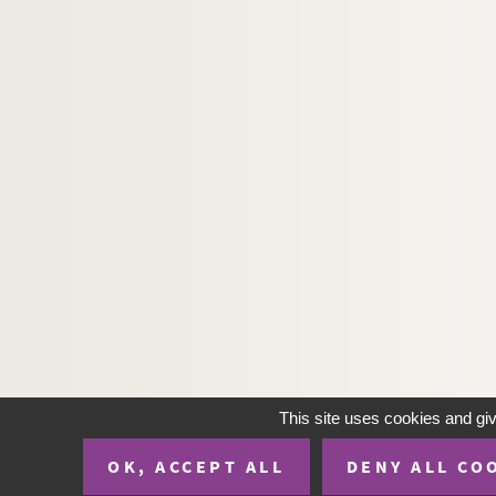
AL PN 185. On dit que l'on va rétablir
AL PN 186. En lisant ces comptes fantastiqu
AL PN 187. Les Politiques qui m'annoncent qu
AL PN 188. Les Députés vont de ministère en
AL PN 189. J'ai rencontré un médecin
AL PN 190. Un régiment passe
AL PN 191. Si il y a un grand nombre de fan
AL PN 192. Nous croyons trop aux caractères
AL PN 193. Ce qui me paraît déraisonnable
AL PN 194. Il y a un argument
AL PN 195. Le groupement en parti
AL PN 196. Je lis un peu partout
AL PN 197. Il est remarquable que l'on se cr
This site uses cookies and gi
AL PN 198. J'ai rencontré hier l'homme
OK, ACCEPT ALL
DENY ALL CO
AL PN 199. Peut-on compter sur un mouve