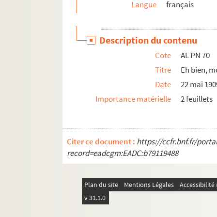
Langue
français
AL PN 98. La candidature officielle
AL PN 99. Mon ami Jacques m'a dit : "Scrut
Description du contenu
AL PN 100. Trouver de bons députés
Cote
AL PN 70
AL PN 101. Un postier me rappelait, hier
Titre
Eh bien, 
AL PN 102. Je voyais hier des nègres du Sén
Date
22 mai 190
AL PN 103. "Voyons, dis-je à l'Honorable
Importance matérielle
2 feuillets
AL PN 104. De quoi parler sinon des nouveau
AL PN 105. Ce mois de juin donne de belles
AL PN 106. Je reviens à cette catastrophe de
Citer ce document :
https://ccfr.bnf.fr/por
AL PN 107. Il faut que j'insiste sur les burea
record=eadcgm:EADC:b79119488
AL PN 108. Hommes d'Etat et journalistes en
AL PN 109. Le R. P. Philéas, qu'il soit loin 
Plan du site
Mentions Légales
Accessibilit
AL PN 110. Le R. P. n'a pas trouvé le succès
v 31.1.0
AL PN 111. Je plains un roi en voyage