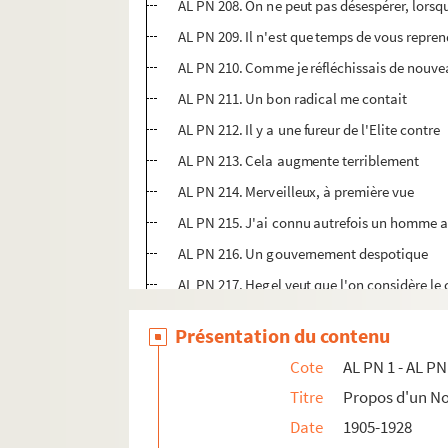
AL PN 208. On ne peut pas désespérer, lorsq
AL PN 209. Il n'est que temps de vous repre
AL PN 210. Comme je réfléchissais de nouv
AL PN 211. Un bon radical me contait
AL PN 212. Il y a une fureur de l'Elite contre
AL PN 213. Cela augmente terriblement
AL PN 214. Merveilleux, à première vue
AL PN 215. J'ai connu autrefois un homme 
AL PN 216. Un gouvernement despotique
AL PN 217. Hegel veut que l'on considère le
AL PN 218. Aucun auteur n'a jamais bien
Présentation du contenu
AL PN 219. On raffine trop sur les sentiment
Cote
AL PN 1 - AL PN
AL PN 220. Un jeune homme assez instruit
Titre
Propos d'un 
AL PN 221. Je relisais hier le dernier volume
Date
1905-1928
AL PN 222. Un chroniqueur a dit que cette