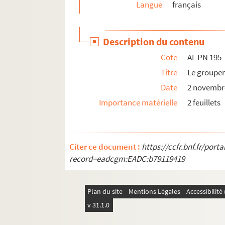
Langue
français
AL PN 223. Je lisais hier dans un plat roman
AL PN 224. Qu'est-ce qu'un Dirigeable de gu
Description du contenu
AL PN 225. Je suppose que toutes nos archiv
Cote
AL PN 195
AL PN 226. Je faisais allusion, il y a quelq
Titre
Le groupem
AL PN 227. Les membres de ce Groupe Arleq
Date
2 novembr
AL PN 228. Aux élections prochaines, on lira
Importance matérielle
2 feuillets
AL PN 229. Il y a des leçons de choses
AL PN 230. L'événement ramène notre pens
AL PN 231. Aucun de nos Radicaux ne répon
Citer ce document :
https://ccfr.bnf.fr/por
AL PN 232. Plus de cinq cents adhésions
record=eadcgm:EADC:b79119419
AL PN 233. Il est vrai que, dans les jeux de la
AL PN 234. Quelqu'un m'a dit : "Vous êtes
Plan du site
Mentions Légales
Accessibilit
AL PN 235. Ce gros emprunt qu'heureuseme
v 31.1.0
AL PN 236. La prodigalité n'est jamais