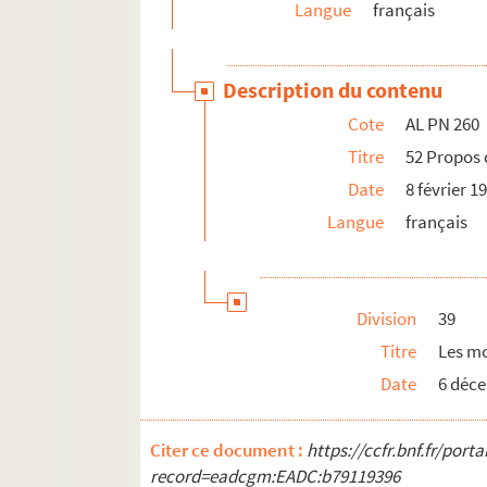
Langue
français
Description du contenu
Cote
AL PN 260
Titre
52 Propos 
Date
8 février 1
Langue
français
Division
39
Titre
Les mo
Date
6 déc
Citer ce document :
https://ccfr.bnf.fr/por
record=eadcgm:EADC:b79119396