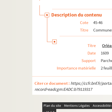
Description du contenu
Cote
45-46
Titre
Communes 
Titre
Orléa
Date
1609
Support
Parch
Importance matérielle
2 feuil
Citer ce document :
https://ccfr.bnf.fr/por
record=eadcgm:EADC:b79119317
Plan du site
Mentions Légales
Accessibilit