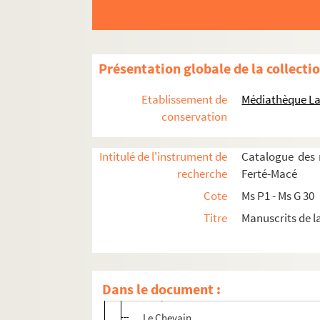
40. Chartrier de Chantepie
41. Chartrier de Chantepie
41bis. Chartrier de Chantepie
Présentation globale de la collecti
42. Chartrier de Chantepie
43. Chartrier de Montesson
Etablissement de
Médiathèque La
44. Chartrier de Montesson : Famille de Penn
conservation
45-46. Communes non ornaises
Intitulé de l'instrument de
Catalogue des 
Aillières Beauvoir (72)
recherche
Ferté-Macé
Baroche Gondouin
Cote
Ms P1 - Ms G 30
Belgeard (53)
Titre
Manuscrits de l
Bron (49)
Champfleur
Chantilly : plan cadastre
Dans le document :
Chapelle du Riboul
Le Chevain