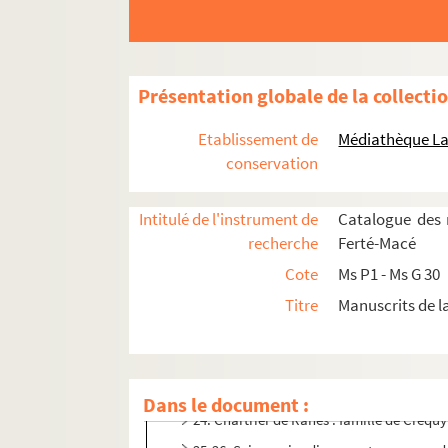
12d. Pamphlets de Nicolas Vauquelin
12e. Pamphlets de Nicolas Vauquelin
13. Chartrier de la baronnie de Lougé
Présentation globale de la collecti
14. Chartrier de la baronnie de Lougé
Etablissement de
Médiathèque La
15. Chartrier de la baronnie de Lougé
conservation
16. Chartrier du Bois Tesselin
17. Chartrier du Bois Tesselin
Intitulé de l'instrument de
Catalogue des 
18. Chartrier du Bois-Tesselin : famille et p
recherche
Ferté-Macé
19. Famille Thuault de Lessay (biens dans la
Cote
Ms P1 - Ms G 30
20. Chartrier du Grais : famille Thiboult (La 
Titre
Manuscrits de l
21. Chartrier du Grais : famille Thiboult
22. Chartrier du Grais : familles Du Quesne
23. Chartrier de Rânes : familles de Sain
Dans le document :
24. Chartrier de Rânes : famille de Crequy