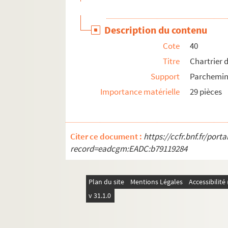
Description du contenu
Cote
40
Titre
Chartrier 
Support
Parchemi
Importance matérielle
29 pièces
Citer ce document :
https://ccfr.bnf.fr/por
record=eadcgm:EADC:b79119284
Plan du site
Mentions Légales
Accessibilit
v 31.1.0