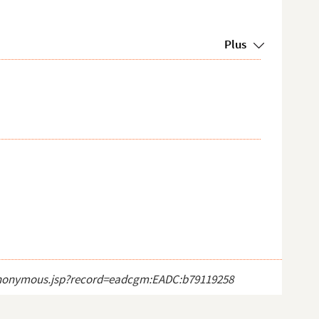
Plus
ct_anonymous.jsp?record=eadcgm:EADC:b79119258