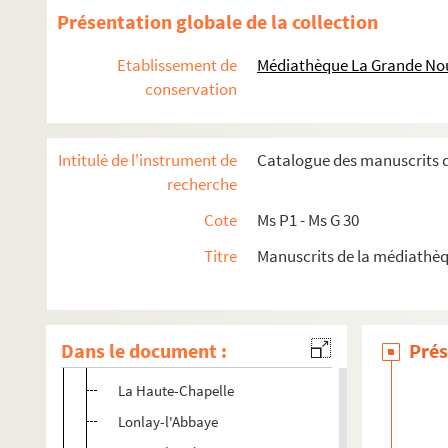
Présentation globale de la collection
Le Châtellier
Ciral
Etablissement de
Médiathèque La Grande Nou
Coulimer
conservation
La Coulonche
Couterne
Intitulé de l'instrument de
Catalogue des manuscrits d
Domfront
recherche
Dompierre
Cote
Ms P1 - Ms G 30
Essay
Titre
Manuscrits de la médiathèq
Faverolles
La-Ferrière-aux-étangs
La Ferté-Macé
Dans le document :
Prés
Geneslay
La Haute-Chapelle
Lonlay-l'Abbaye