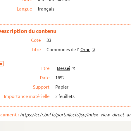
Langue
français
Description du contenu
Cote
33
Titre
Communes de l'
Orne
Titre
Messei
Date
1692
Support
Papier
Importance matérielle
2 feuillets
ocument :
https://ccfr.bnf.fr/portailccfr/jsp/index_view_dire