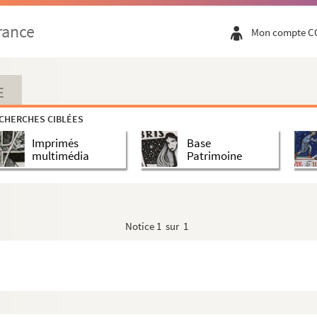
88-v. 1750) et famille Delannoy alliés aux Saint...
rance
Mon compte C
ueville
re, Moulin
E
re, Moulin
CHERCHES CIBLÉES
re, Moulin
Imprimés
Base
complets
multimédia
Patrimoine
Notice
1 sur 1