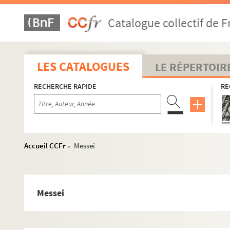
24. Chartrier de Rânes : famille de Crequy (généalogie 8
Catalogue collectif de F
25-26. Seigneuries diverses et correspondance de Pouq
27-28. Dossiers de famille : Bagnoles de l'Orne
29. Saint-Maurice-du-Désert : familles Guillochin, Lamar
LES CATALOGUES
LE RÉPERTOIR
30. Saint-Maurice-du-Désert : familles Guillochin, Lamar
RECHERCHE RAPIDE
RE
31. Saint-Maurice-du-Désert : familles Guillochin, Lamar
31. Saint-Maurice du Désert : documents sans date et in
32. La Sauvagère
33. Communes de l'Orne
Accueil CCFr
Messei
>
Alençon
La Baroche
Messei
Batilly
Beaulandais
Champsecret