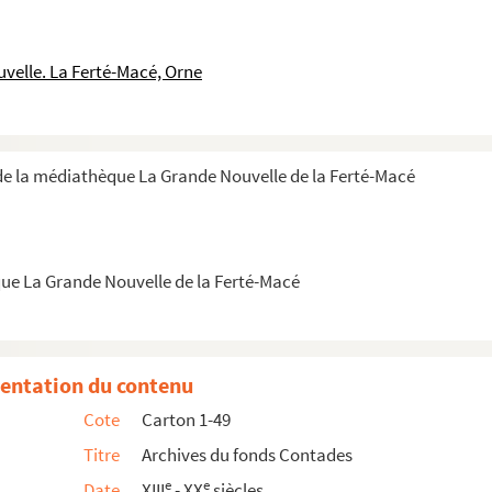
velle. La Ferté-Macé, Orne
e la médiathèque La Grande Nouvelle de la Ferté-Macé
ue La Grande Nouvelle de la Ferté-Macé
entation du contenu
Cote
Carton 1-49
Titre
Archives du fonds Contades
e
e
Date
XIII
- XX
siècles